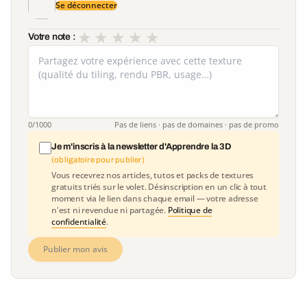
Se déconnecter
★
★
★
★
★
Votre note :
0
/1000
Pas de liens · pas de domaines · pas de promo
Je m'inscris à la newsletter d'Apprendre la 3D
(obligatoire pour publier)
Vous recevrez nos articles, tutos et packs de textures
gratuits triés sur le volet. Désinscription en un clic à tout
moment via le lien dans chaque email — votre adresse
n'est ni revendue ni partagée.
Politique de
confidentialité
.
Publier mon avis