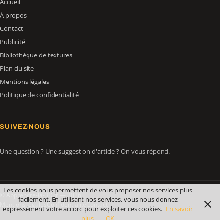
Accueil
À propos
Contact
Publicité
Bibliothèque de textures
Plan du site
Mentions légales
Politique de confidentialité
SUIVEZ-NOUS
Une question ? Une suggestion d'article ? On vous répond.
Les cookies nous permettent de vous proposer nos services plus
© Apprendre-la-3D.fr — 2026
facilement. En utilisant nos services, vous nous donnez
Mentions légales
Confidentialité
Contact
expressément votre accord pour exploiter ces cookies.
En savoir
plus
OK