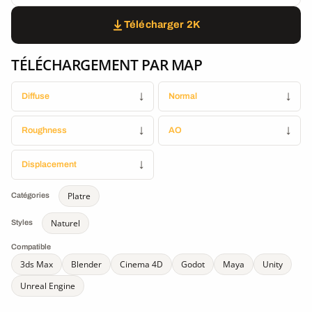
Télécharger 2K
TÉLÉCHARGEMENT PAR MAP
Diffuse
↓
Normal
↓
Roughness
↓
AO
↓
Displacement
↓
Platre
Catégories
Naturel
Styles
Compatible
3ds Max
Blender
Cinema 4D
Godot
Maya
Unity
Unreal Engine