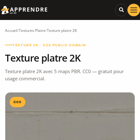
Accueil
/
Textures
/
Platre
/
Texture platre 2K
TEXTURE 2K · CC0 PUBLIC DOMAIN
Texture platre 2K
Texture platre 2K avec 5 maps PBR. CC0 — gratuit pour
usage commercial.
CC0