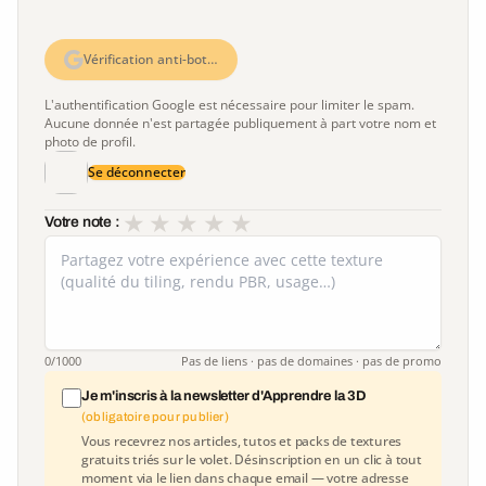
Vérification anti-bot…
L'authentification Google est nécessaire pour limiter le spam.
Aucune donnée n'est partagée publiquement à part votre nom et
photo de profil.
Se déconnecter
★
★
★
★
★
Votre note :
0
/1000
Pas de liens · pas de domaines · pas de promo
Je m'inscris à la newsletter d'Apprendre la 3D
(obligatoire pour publier)
Vous recevrez nos articles, tutos et packs de textures
gratuits triés sur le volet. Désinscription en un clic à tout
moment via le lien dans chaque email — votre adresse