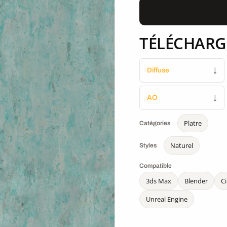
TÉLÉCHARG
Diffuse
↓
AO
↓
Platre
Catégories
Naturel
Styles
Compatible
3ds Max
Blender
C
Unreal Engine