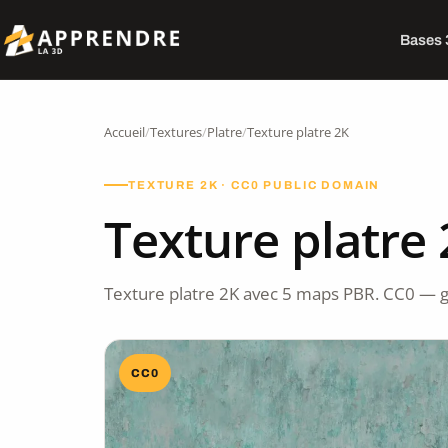
Bases
Accueil
/
Textures
/
Platre
/
Texture platre 2K
TEXTURE 2K · CC0 PUBLIC DOMAIN
Texture platre
Texture platre 2K avec 5 maps PBR. CC0 — g
CC0