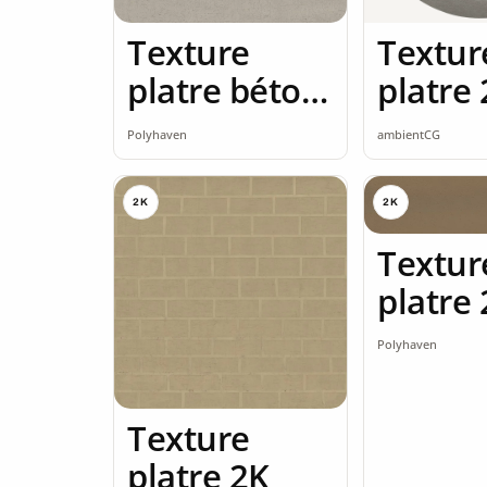
Texture
Textur
platre béton
platre
brut 2K
seamle
Polyhaven
ambientCG
2K
2K
Textur
platre
Polyhaven
Texture
platre 2K