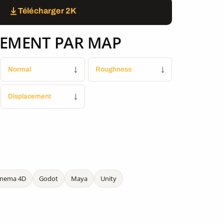
Télécharger 2K
EMENT PAR MAP
Normal
↓
Roughness
↓
Displacement
↓
inema 4D
Godot
Maya
Unity