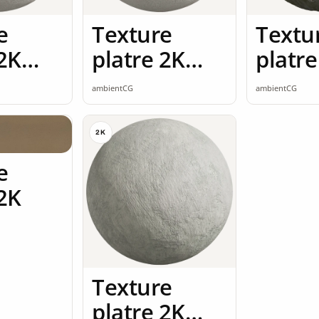
e
Texture
Textu
 2K
platre 2K
platre
ss
seamless
seaml
ambientCG
ambientCG
2K
e
 2K
Texture
platre 2K