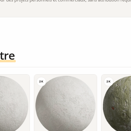
tre
2K
2K