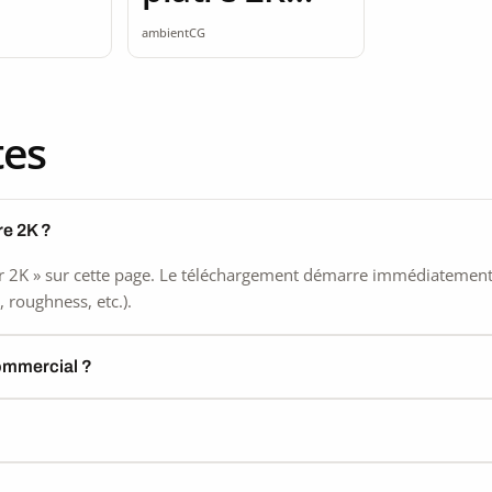
seamless
ambientCG
tes
re 2K ?
 2K » sur cette page. Le téléchargement démarre immédiatement, s
 roughness, etc.).
commercial ?