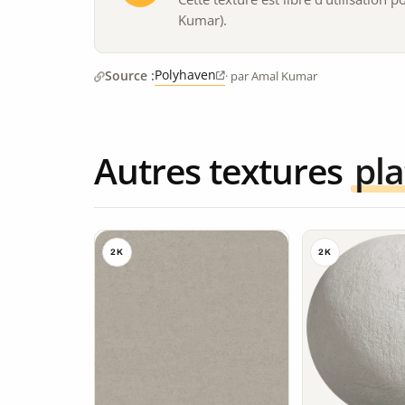
Kumar).
Polyhaven
Source :
· par Amal Kumar
Autres textures
pla
2K
2K