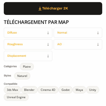
Télécharger 2K
TÉLÉCHARGEMENT PAR MAP
Diffuse
↓
Normal
↓
Roughness
↓
AO
↓
Displacement
↓
Platre
Catégories
Naturel
Styles
Compatible
3ds Max
Blender
Cinema 4D
Godot
Maya
Unity
Unreal Engine