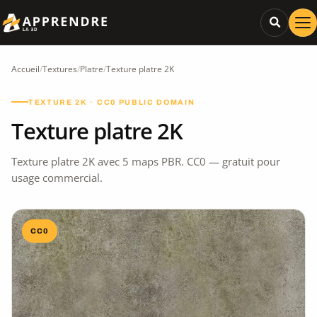
Accueil
/
Textures
/
Platre
/
Texture platre 2K
TEXTURE 2K · CC0 PUBLIC DOMAIN
Texture platre 2K
Texture platre 2K avec 5 maps PBR. CC0 — gratuit pour
usage commercial.
CC0