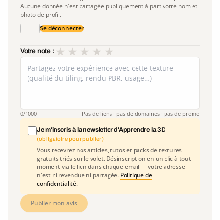
Aucune donnée n'est partagée publiquement à part votre nom et
photo de profil.
Se déconnecter
★
★
★
★
★
Votre note :
0
/1000
Pas de liens · pas de domaines · pas de promo
Je m'inscris à la newsletter d'Apprendre la 3D
(obligatoire pour publier)
Vous recevrez nos articles, tutos et packs de textures
gratuits triés sur le volet. Désinscription en un clic à tout
moment via le lien dans chaque email — votre adresse
n'est ni revendue ni partagée.
Politique de
confidentialité
.
Publier mon avis