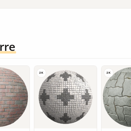
rre
2K
2K