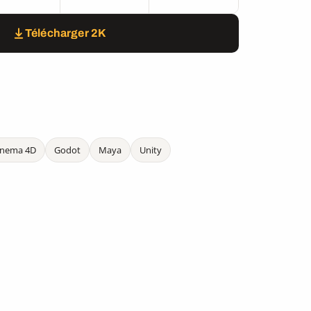
Télécharger 2K
inema 4D
Godot
Maya
Unity