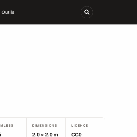
Outils
AMLESS
DIMENSIONS
LICENCE
i
2.0 × 2.0 m
CC0