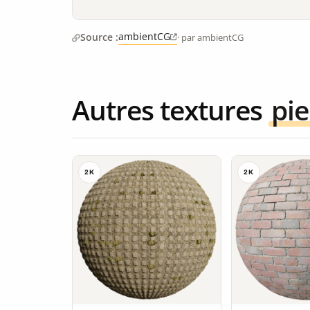
ambientCG
Source :
· par ambientCG
Autres textures
pie
2K
2K