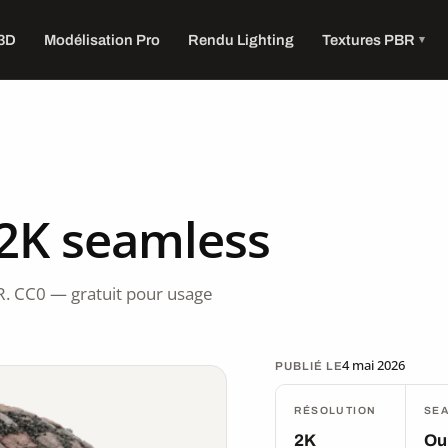
 3D
Modélisation Pro
Rendu Lighting
Textures PBR
 2K seamless
R. CC0 — gratuit pour usage
4 mai 2026
PUBLIÉ LE
RÉSOLUTION
SE
2K
Ou