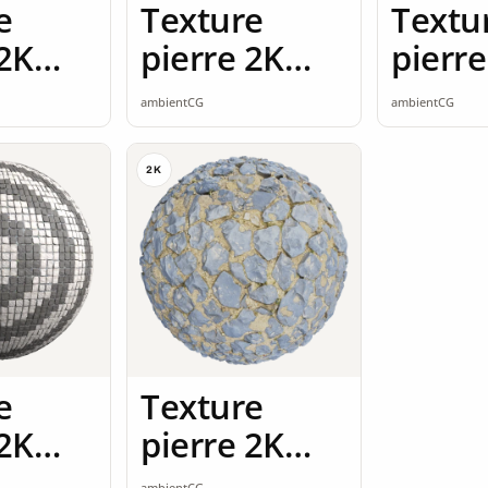
e
Texture
Textu
 2K
pierre 2K
pierre
ss
seamless
seaml
ambientCG
ambientCG
2K
e
Texture
 2K
pierre 2K
ss
seamless
ambientCG