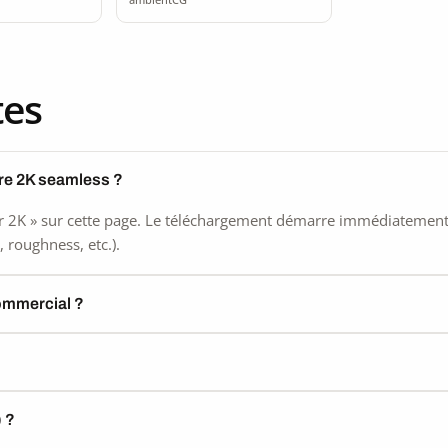
tes
rre 2K seamless ?
 2K » sur cette page. Le téléchargement démarre immédiatement, s
 roughness, etc.).
commercial ?
) ?