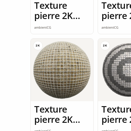
Texture
Textur
pierre 2K
pierre
seamless
seamle
ambientCG
ambientCG
2K
2K
Texture
Textur
pierre 2K
pierre
seamless
seamle
ambientCG
ambientCG