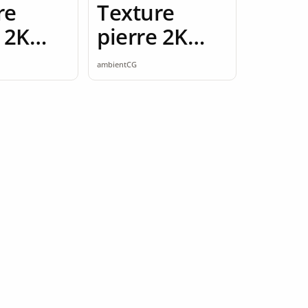
re
Texture
 2K
pierre 2K
ess
seamless
ambientCG