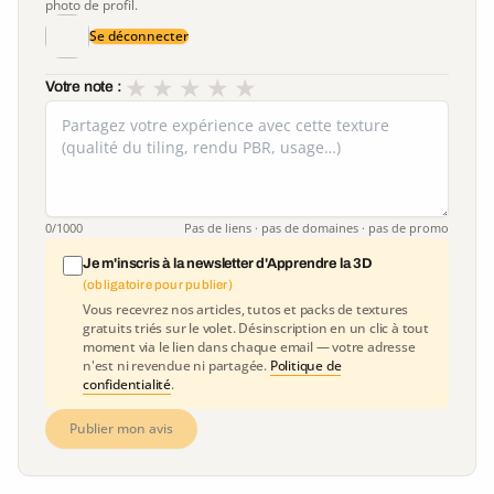
photo de profil.
Se déconnecter
★
★
★
★
★
Votre note :
0
/1000
Pas de liens · pas de domaines · pas de promo
Je m'inscris à la newsletter d'Apprendre la 3D
(obligatoire pour publier)
Vous recevrez nos articles, tutos et packs de textures
gratuits triés sur le volet. Désinscription en un clic à tout
moment via le lien dans chaque email — votre adresse
n'est ni revendue ni partagée.
Politique de
confidentialité
.
Publier mon avis