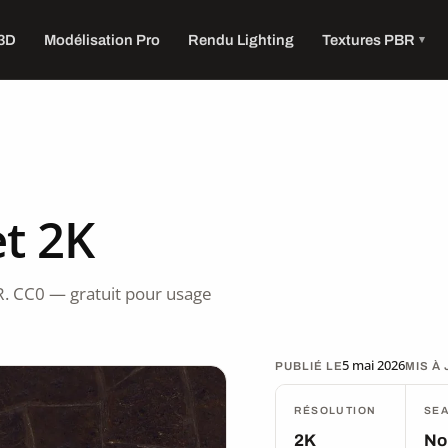
 3D
Modélisation Pro
Rendu Lighting
Textures PBR
t 2K
. CC0 — gratuit pour usage
5 mai 2026
PUBLIÉ LE
MIS À
RÉSOLUTION
SE
2K
No