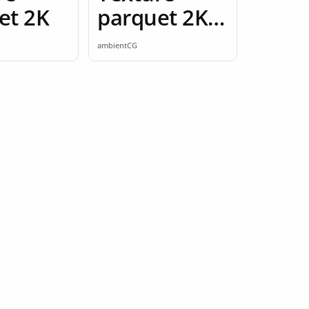
et 2K
parquet 2K
seamless
ambientCG