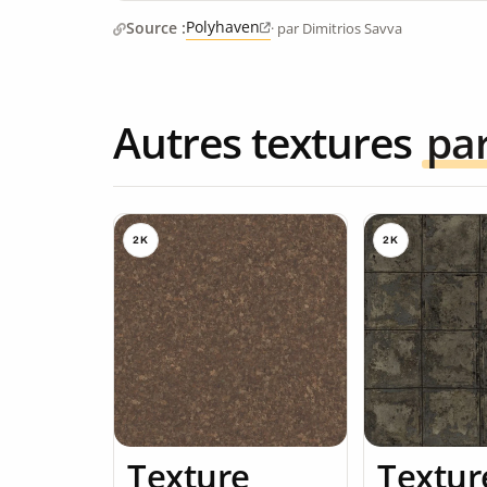
Polyhaven
Source :
· par Dimitrios Savva
Autres textures
pa
2K
2K
Texture
Textur