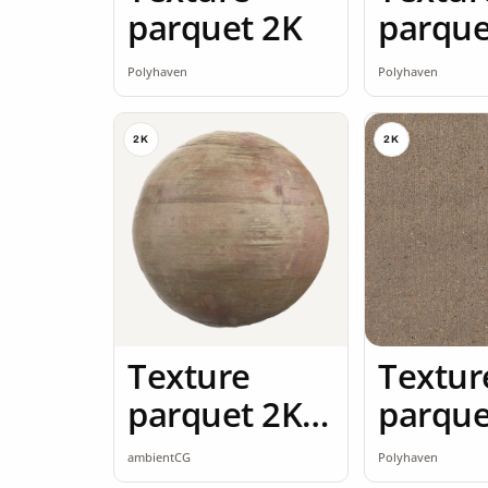
parquet 2K
parque
Polyhaven
Polyhaven
2K
2K
Texture
Textur
parquet 2K
parque
seamless
ambientCG
Polyhaven