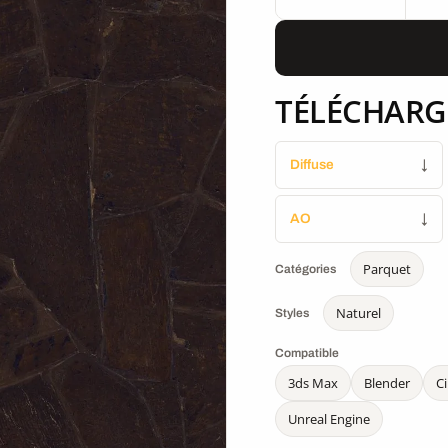
TÉLÉCHARG
Diffuse
↓
AO
↓
Parquet
Catégories
Naturel
Styles
Compatible
3ds Max
Blender
C
Unreal Engine