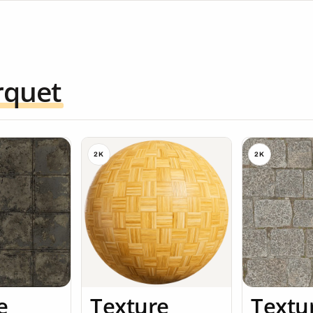
rquet
2K
2K
e
Texture
Textu