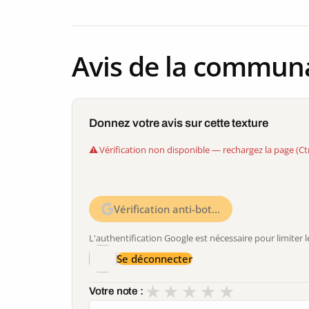
Avis de la commun
Donnez votre avis sur cette texture
Vérification non disponible — rechargez la page (Ct
Vérification anti-bot…
L'authentification Google est nécessaire pour limite
Se déconnecter
★
★
★
★
★
Votre note :