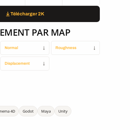
Télécharger 2K
EMENT PAR MAP
Normal
↓
Roughness
↓
Displacement
↓
inema 4D
Godot
Maya
Unity