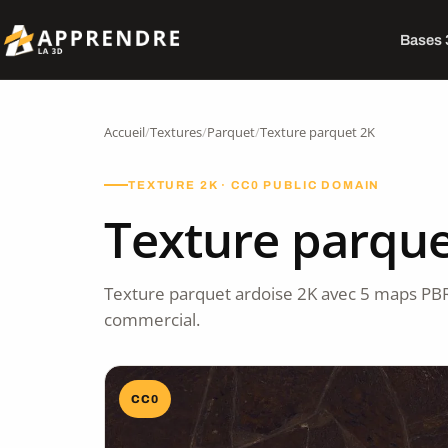
Bases
Accueil
/
Textures
/
Parquet
/
Texture parquet 2K
TEXTURE 2K · CC0 PUBLIC DOMAIN
Texture parque
Texture parquet ardoise 2K avec 5 maps PBR
commercial.
CC0