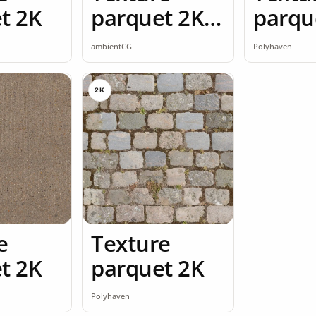
t 2K
parquet 2K
parqu
seamless
ambientCG
Polyhaven
2K
e
Texture
t 2K
parquet 2K
Polyhaven