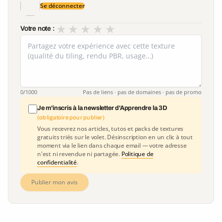
Se déconnecter
★
★
★
★
★
Votre note :
0
/1000
Pas de liens · pas de domaines · pas de promo
Je m'inscris à la newsletter d'Apprendre la 3D
(obligatoire pour publier)
Vous recevrez nos articles, tutos et packs de textures
gratuits triés sur le volet. Désinscription en un clic à tout
moment via le lien dans chaque email — votre adresse
n'est ni revendue ni partagée.
Politique de
confidentialité
.
Publier mon avis