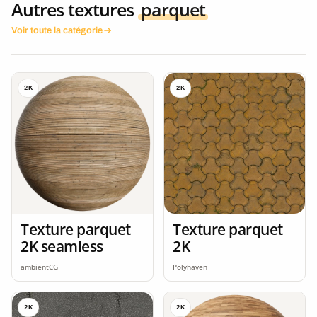
Autres textures
parquet
Voir toute la catégorie
2K
2K
Texture parquet
Texture parquet
2K seamless
2K
ambientCG
Polyhaven
2K
2K