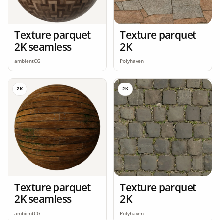
Texture parquet
Texture parquet
2K seamless
2K
ambientCG
Polyhaven
2K
2K
Texture parquet
Texture parquet
2K seamless
2K
ambientCG
Polyhaven