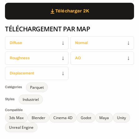
Télécharger 2K
TÉLÉCHARGEMENT PAR MAP
Diffuse
↓
Normal
↓
Roughness
↓
AO
↓
Displacement
↓
Parquet
Catégories
Industriel
Styles
Compatible
3ds Max
Blender
Cinema 4D
Godot
Maya
Unity
Unreal Engine