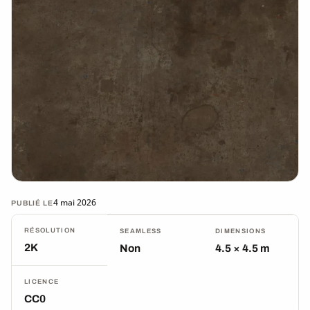
4 mai 2026
PUBLIÉ LE
RÉSOLUTION
SEAMLESS
DIMENSIONS
2K
Non
4.5 × 4.5 m
LICENCE
CC0