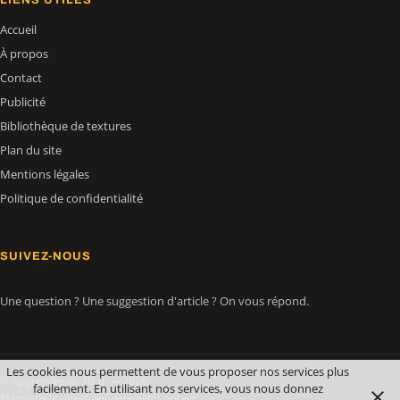
Accueil
À propos
Contact
Publicité
Bibliothèque de textures
Plan du site
Mentions légales
Politique de confidentialité
SUIVEZ-NOUS
Une question ? Une suggestion d'article ? On vous répond.
Les cookies nous permettent de vous proposer nos services plus
© Apprendre-la-3D.fr — 2026
facilement. En utilisant nos services, vous nous donnez
Mentions légales
Confidentialité
Contact