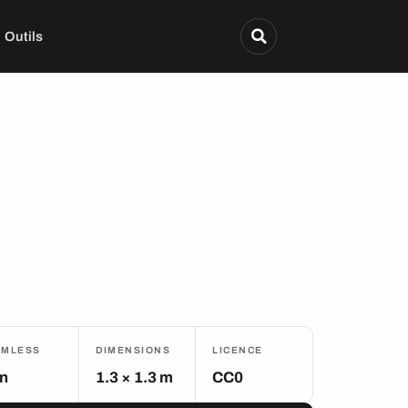
Outils
AMLESS
DIMENSIONS
LICENCE
n
1.3 × 1.3 m
CC0