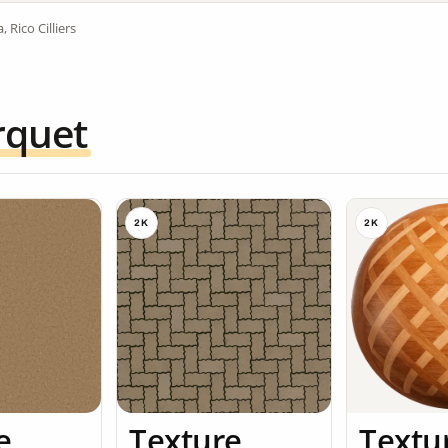
, Rico Cilliers
rquet
2K
2K
e
Texture
Textu