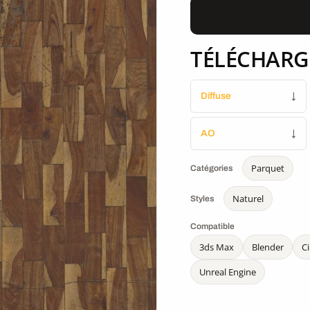
TÉLÉCHARG
Diffuse
↓
AO
↓
Parquet
Catégories
Naturel
Styles
Compatible
3ds Max
Blender
C
Unreal Engine