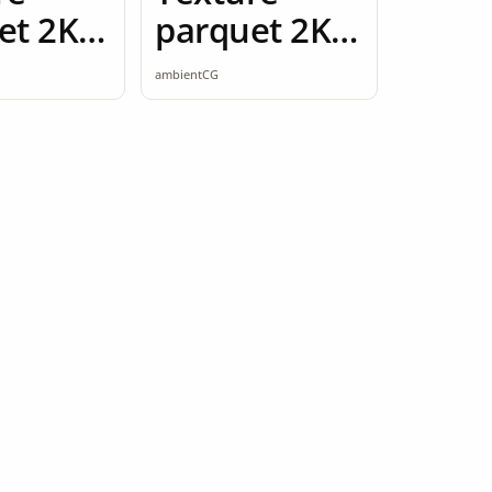
et 2K
parquet 2K
ess
seamless
ambientCG