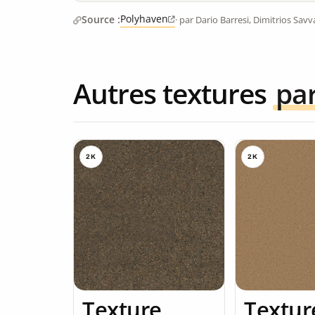
Polyhaven
Source :
· par Dario Barresi, Dimitrios Savva
Autres textures
pa
2K
2K
Texture
Textur