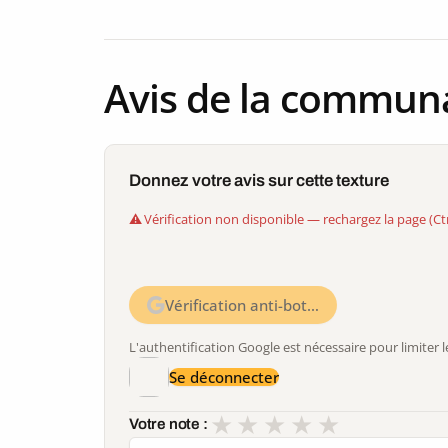
Avis de la commun
Donnez votre avis sur cette texture
Vérification non disponible — rechargez la page (Ct
Vérification anti-bot…
L'authentification Google est nécessaire pour limite
Se déconnecter
★
★
★
★
★
Votre note :