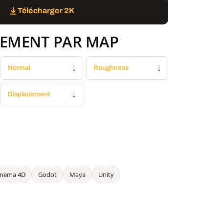
Télécharger 2K
EMENT PAR MAP
Normal
↓
Roughness
↓
Displacement
↓
inema 4D
Godot
Maya
Unity