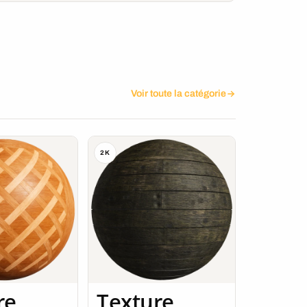
Voir toute la catégorie
2K
re
Texture