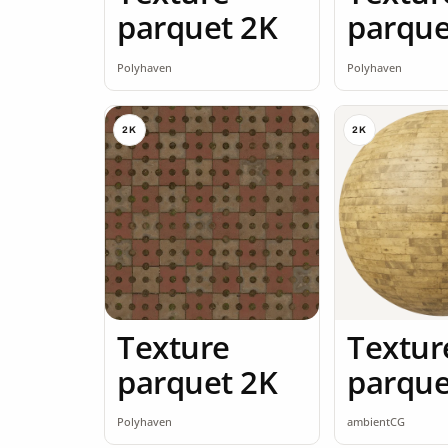
parquet 2K
parque
Polyhaven
Polyhaven
2K
2K
Texture
Textur
parquet 2K
parque
seamle
Polyhaven
ambientCG