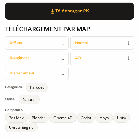
Télécharger 2K
TÉLÉCHARGEMENT PAR MAP
Diffuse
↓
Normal
↓
Roughness
↓
AO
↓
Displacement
↓
Parquet
Catégories
Naturel
Styles
Compatible
3ds Max
Blender
Cinema 4D
Godot
Maya
Unity
Unreal Engine