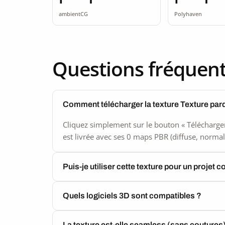
seamless
ambientCG
Polyhaven
Questions fréquen
Comment télécharger la texture Texture par
Cliquez simplement sur le bouton « Télécharger
est livrée avec ses 0 maps PBR (diffuse, normal,
Puis-je utiliser cette texture pour un projet 
Quels logiciels 3D sont compatibles ?
La texture est-elle seamless (sans coutures