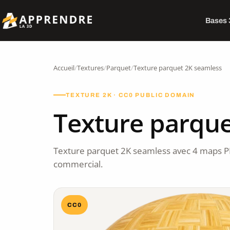
Bases
Accueil
/
Textures
/
Parquet
/
Texture parquet 2K seamless
TEXTURE 2K · CC0 PUBLIC DOMAIN
Texture parque
Texture parquet 2K seamless avec 4 maps P
commercial.
CC0