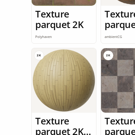
Texture
Textur
parquet 2K
parque
seamle
Polyhaven
ambientCG
2K
2K
Texture
Textur
parquet 2K
parque