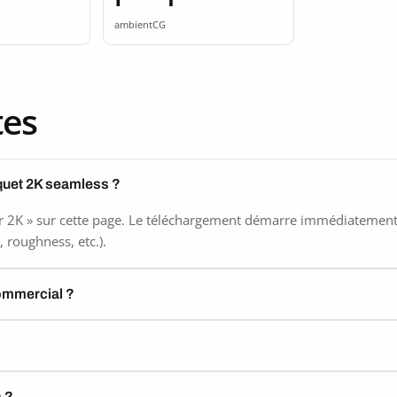
seamless
ambientCG
tes
quet 2K seamless ?
 2K » sur cette page. Le téléchargement démarre immédiatement, s
 roughness, etc.).
commercial ?
) ?