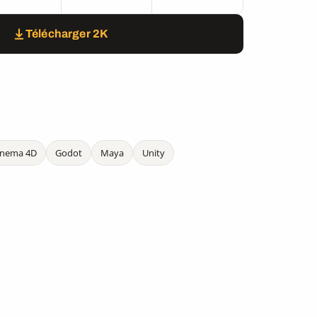
Télécharger 2K
inema 4D
Godot
Maya
Unity