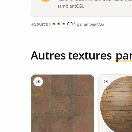
(ambientCG).
ambientCG
Source :
· par ambientCG
Autres textures
pa
2K
2K