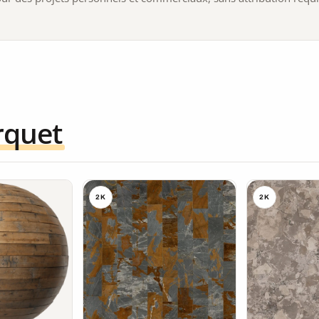
rquet
2K
2K