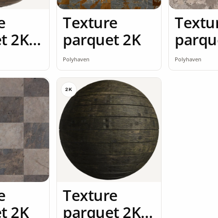
e
Texture
Textu
t 2K
parquet 2K
parqu
ss
Polyhaven
Polyhaven
2K
e
Texture
t 2K
parquet 2K