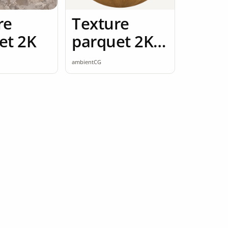
re
Texture
et 2K
parquet 2K
seamless
ambientCG