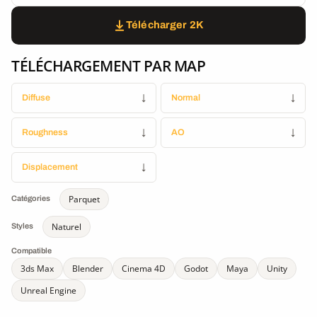
Télécharger 2K
TÉLÉCHARGEMENT PAR MAP
Diffuse
↓
Normal
↓
Roughness
↓
AO
↓
Displacement
↓
Parquet
Catégories
Naturel
Styles
Compatible
3ds Max
Blender
Cinema 4D
Godot
Maya
Unity
Unreal Engine