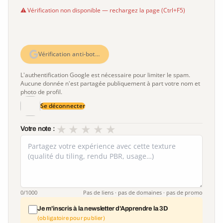
Vérification non disponible — rechargez la page (Ctrl+F5)
Vérification anti-bot…
L'authentification Google est nécessaire pour limiter le spam.
Aucune donnée n'est partagée publiquement à part votre nom et
photo de profil.
Se déconnecter
★
★
★
★
★
Votre note :
0
/1000
Pas de liens · pas de domaines · pas de promo
Je m'inscris à la newsletter d'Apprendre la 3D
(obligatoire pour publier)