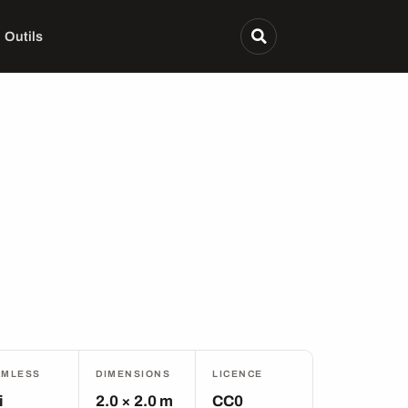
Outils
AMLESS
DIMENSIONS
LICENCE
i
2.0 × 2.0 m
CC0