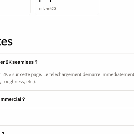
ss
seamless
ambientCG
tes
ier 2K seamless ?
 2K » sur cette page. Le téléchargement démarre immédiatement, s
 roughness, etc.).
commercial ?
) ?