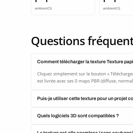
seamless
seamle
ambientCG
ambientCG
Questions fréquen
Comment télécharger la texture Texture pap
Cliquez simplement sur le bouton « Télécharger
est livrée avec ses 0 maps PBR (diffuse, normal,
Puis-je utiliser cette texture pour un projet 
Quels logiciels 3D sont compatibles ?
La texture est-elle seamless (sans coutures