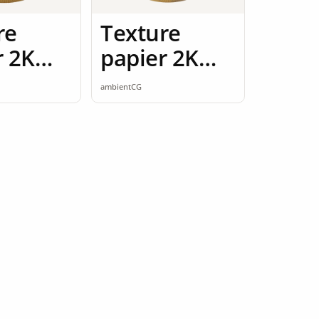
re
Texture
r 2K
papier 2K
ess
seamless
ambientCG