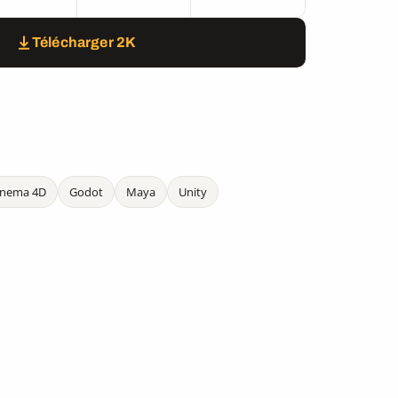
Télécharger 2K
inema 4D
Godot
Maya
Unity