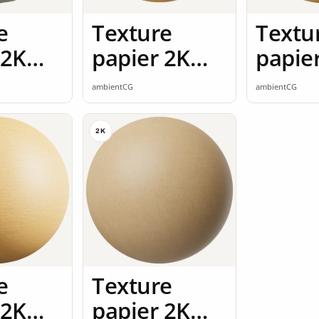
e
Texture
Textu
 2K
papier 2K
papie
ss
seamless
seaml
ambientCG
ambientCG
2K
e
Texture
 2K
papier 2K