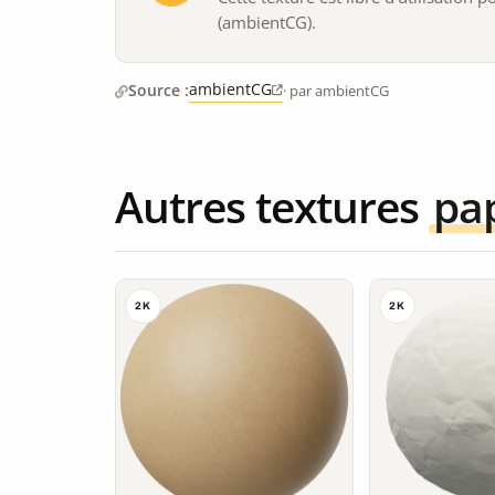
(ambientCG).
ambientCG
Source :
· par ambientCG
Autres textures
pa
2K
2K