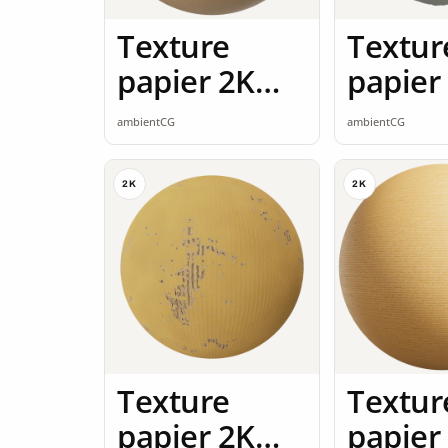
Texture
Textur
papier 2K
papier
seamless
seamle
ambientCG
ambientCG
2K
2K
Texture
Textur
papier 2K
papier