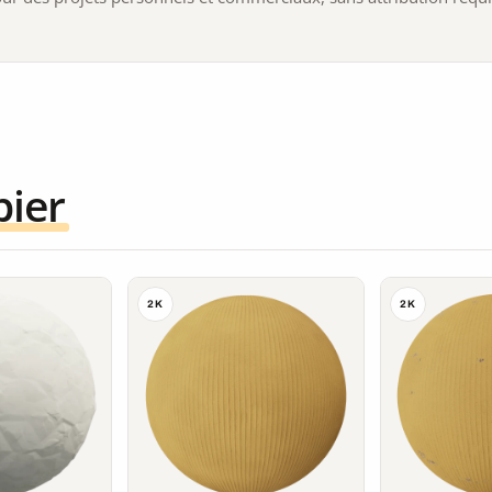
pier
2K
2K