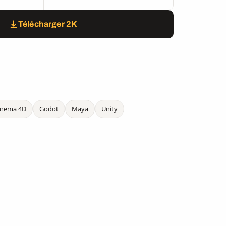
Télécharger 2K
inema 4D
Godot
Maya
Unity