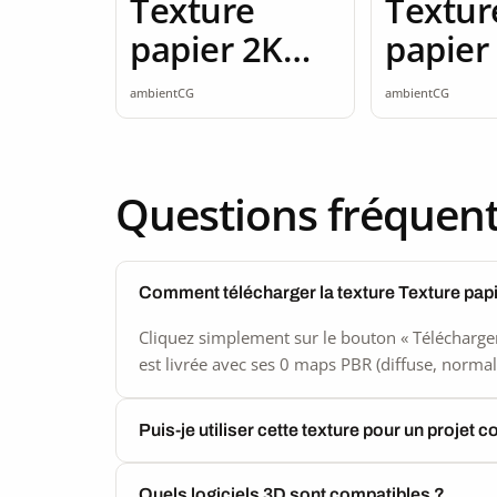
Texture
Textur
papier 2K
papier
seamless
seamle
ambientCG
ambientCG
Questions fréquen
Comment télécharger la texture Texture pap
Cliquez simplement sur le bouton « Télécharger
est livrée avec ses 0 maps PBR (diffuse, normal,
Puis-je utiliser cette texture pour un projet 
Quels logiciels 3D sont compatibles ?