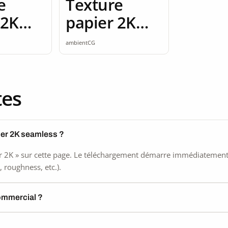
e
Texture
 2K
papier 2K
ss
seamless
ambientCG
tes
ier 2K seamless ?
 2K » sur cette page. Le téléchargement démarre immédiatement, s
 roughness, etc.).
commercial ?