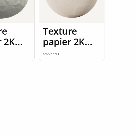
re
Texture
r 2K
papier 2K
ess
seamless
ambientCG