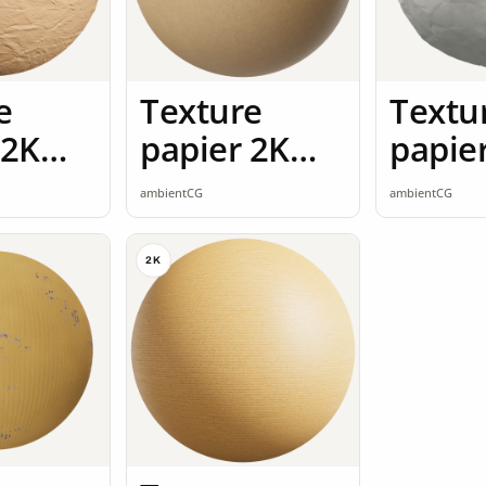
e
Texture
Textu
 2K
papier 2K
papie
ss
seamless
seaml
ambientCG
ambientCG
2K