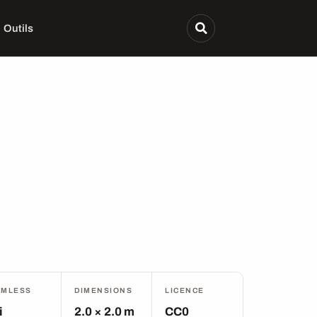
Outils
AMLESS
DIMENSIONS
LICENCE
i
2.0 × 2.0 m
CC0