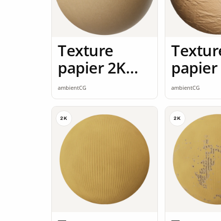
Texture
Textur
papier 2K
papier
seamless
seamle
ambientCG
ambientCG
2K
2K