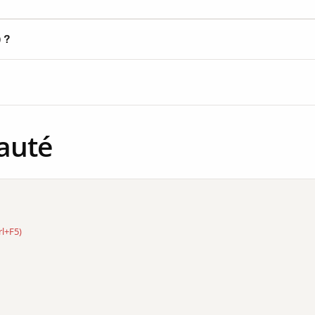
) ?
auté
rl+F5)