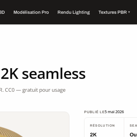
 3D
Modélisation Pro
Rendu Lighting
Textures PBR
 2K seamless
R. CC0 — gratuit pour usage
5 mai 2026
PUBLIÉ LE
RÉSOLUTION
SE
2K
Ou