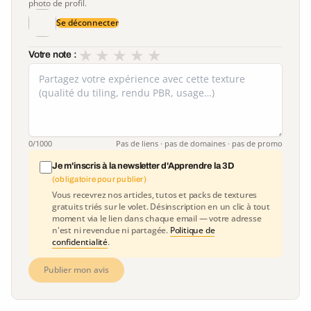
photo de profil.
Se déconnecter
★
★
★
★
★
Votre note :
0
/1000
Pas de liens · pas de domaines · pas de promo
Je m'inscris à la newsletter d'Apprendre la 3D
(obligatoire pour publier)
Vous recevrez nos articles, tutos et packs de textures
gratuits triés sur le volet. Désinscription en un clic à tout
moment via le lien dans chaque email — votre adresse
n'est ni revendue ni partagée.
Politique de
confidentialité
.
Publier mon avis