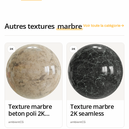
Autres textures
marbre
Voir toute la catégorie
2K
2K
Texture marbre
Texture marbre
beton poli 2K
2K seamless
seamless
ambientCG
ambientCG