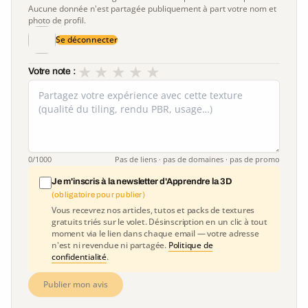
Aucune donnée n'est partagée publiquement à part votre nom et
photo de profil.
Se déconnecter
★
★
★
★
★
Votre note :
0
/1000
Pas de liens · pas de domaines · pas de promo
Je m'inscris à la newsletter d'Apprendre la 3D
(obligatoire pour publier)
Vous recevrez nos articles, tutos et packs de textures
gratuits triés sur le volet. Désinscription en un clic à tout
moment via le lien dans chaque email — votre adresse
n'est ni revendue ni partagée.
Politique de
confidentialité
.
Publier mon avis