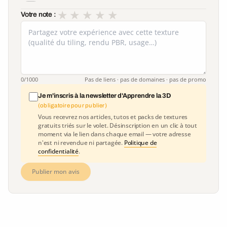
★
★
★
★
★
Votre note :
0
/1000
Pas de liens · pas de domaines · pas de promo
Je m'inscris à la newsletter d'Apprendre la 3D
(obligatoire pour publier)
Vous recevrez nos articles, tutos et packs de textures
gratuits triés sur le volet. Désinscription en un clic à tout
moment via le lien dans chaque email — votre adresse
n'est ni revendue ni partagée.
Politique de
confidentialité
.
Publier mon avis