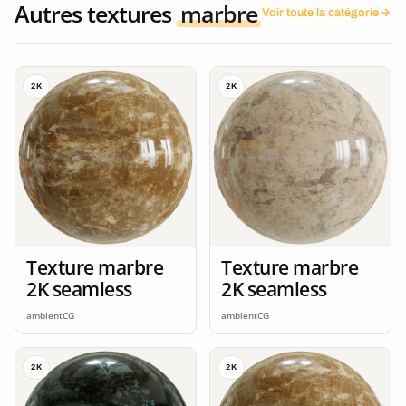
Autres textures
marbre
Voir toute la catégorie
2K
2K
Texture marbre
Texture marbre
2K seamless
2K seamless
ambientCG
ambientCG
2K
2K