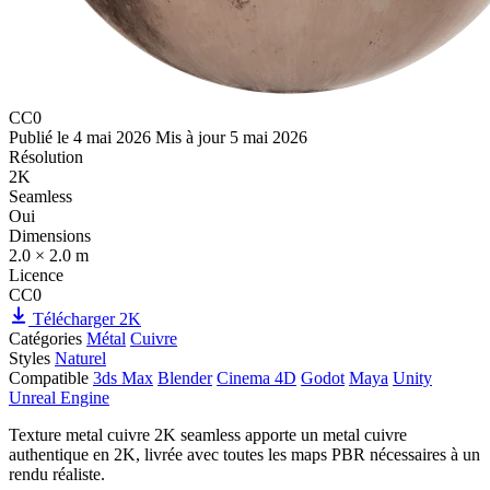
CC0
Publié le
4 mai 2026
Mis à jour
5 mai 2026
Résolution
2K
Seamless
Oui
Dimensions
2.0 × 2.0 m
Licence
CC0
Télécharger 2K
Catégories
Métal
Cuivre
Styles
Naturel
Compatible
3ds Max
Blender
Cinema 4D
Godot
Maya
Unity
Unreal Engine
Texture metal cuivre 2K seamless apporte un metal cuivre
authentique en 2K, livrée avec toutes les maps PBR nécessaires à un
rendu réaliste.