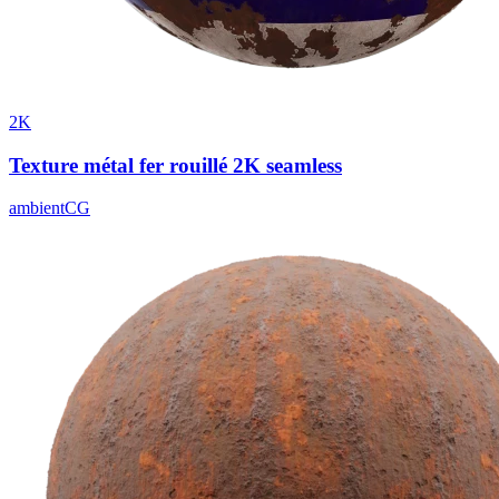
2K
Texture métal fer rouillé 2K seamless
ambientCG