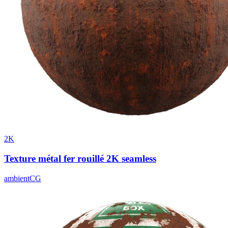
2K
Texture métal fer rouillé 2K seamless
ambientCG