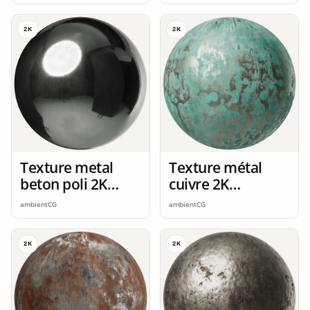
2K
2K
Texture metal
Texture métal
beton poli 2K
cuivre 2K
seamless
seamless
ambientCG
ambientCG
2K
2K