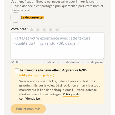
L'authentification Google est nécessaire pour limiter le spam.
Aucune donnée n'est partagée publiquement à part votre nom et
photo de profil.
Se déconnecter
★
★
★
★
★
Votre note :
0
/1000
Pas de liens · pas de domaines · pas de promo
Je m'inscris à la newsletter d'Apprendre la 3D
(obligatoire pour publier)
Vous recevrez nos articles, tutos et packs de textures
gratuits triés sur le volet. Désinscription en un clic à tout
moment via le lien dans chaque email — votre adresse
n'est ni revendue ni partagée.
Politique de
confidentialité
.
Publier mon avis