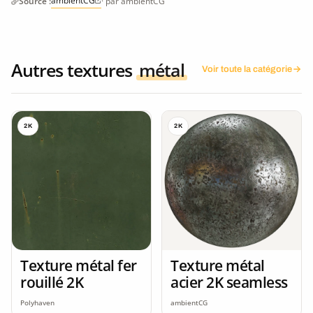
ambientCG
Source :
· par ambientCG
Autres textures
métal
Voir toute la catégorie
2K
2K
Texture métal fer
Texture métal
rouillé 2K
acier 2K seamless
Polyhaven
ambientCG