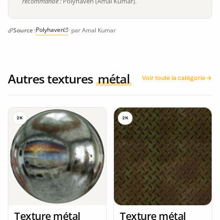
recommandé :
Polyhaven (Amal Kumar).
Polyhaven
Source :
· par Amal Kumar
Autres textures
métal
Voir toute la catégorie
2K
2K
Texture métal
Texture métal