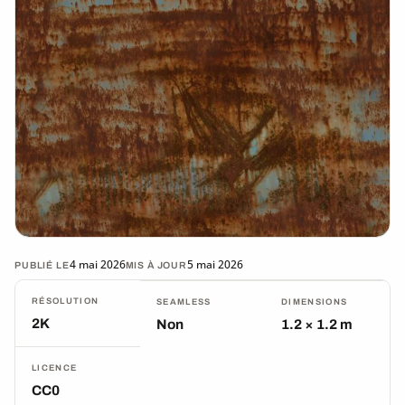
4 mai 2026
5 mai 2026
PUBLIÉ LE
MIS À JOUR
RÉSOLUTION
SEAMLESS
DIMENSIONS
2K
Non
1.2 × 1.2 m
LICENCE
CC0