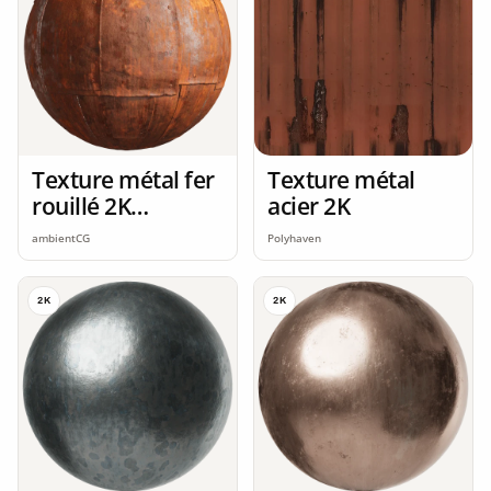
Texture métal fer
Texture métal
rouillé 2K
acier 2K
seamless
ambientCG
Polyhaven
2K
2K