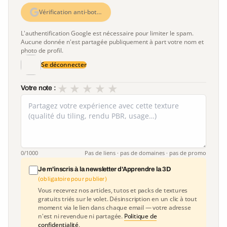
Vérification anti-bot…
L'authentification Google est nécessaire pour limiter le spam.
Aucune donnée n'est partagée publiquement à part votre nom et
photo de profil.
Se déconnecter
★
★
★
★
★
Votre note :
0
/1000
Pas de liens · pas de domaines · pas de promo
Je m'inscris à la newsletter d'Apprendre la 3D
(obligatoire pour publier)
Vous recevrez nos articles, tutos et packs de textures
gratuits triés sur le volet. Désinscription en un clic à tout
moment via le lien dans chaque email — votre adresse
n'est ni revendue ni partagée.
Politique de
confidentialité
.