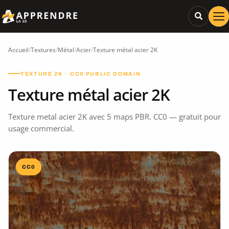
Accueil
/
Textures
/
Métal
/
Acier
/
Texture métal acier 2K
TEXTURE 2K · CC0 PUBLIC DOMAIN
Texture métal acier 2K
Texture metal acier 2K avec 5 maps PBR. CC0 — gratuit pour
usage commercial.
CC0