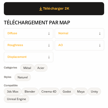
Télécharger 2K
TÉLÉCHARGEMENT PAR MAP
Diffuse
↓
Normal
↓
Roughness
↓
AO
↓
Displacement
↓
Métal
Acier
Catégories
Naturel
Styles
Compatible
3ds Max
Blender
Cinema 4D
Godot
Maya
Unity
Unreal Engine