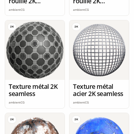
rouillé 2K
rouille 2K
seamless
seamless
ambientCG
ambientCG
2K
2K
Texture métal 2K
Texture métal
seamless
acier 2K seamless
ambientCG
ambientCG
2K
2K