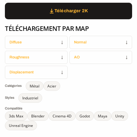
Télécharger 2K
TÉLÉCHARGEMENT PAR MAP
Diffuse
↓
Normal
↓
Roughness
↓
AO
↓
Displacement
↓
Métal
Acier
Catégories
Industriel
Styles
Compatible
3ds Max
Blender
Cinema 4D
Godot
Maya
Unity
Unreal Engine