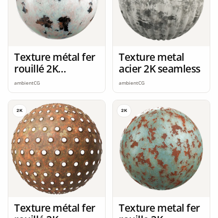
Texture métal fer
Texture metal
rouillé 2K
acier 2K seamless
seamless
ambientCG
ambientCG
2K
2K
Texture métal fer
Texture metal fer