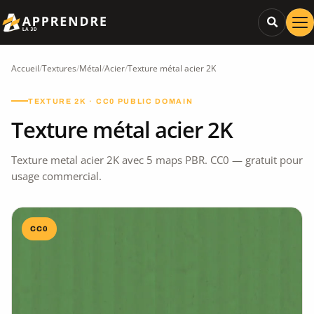
Accueil
/
Textures
/
Métal
/
Acier
/
Texture métal acier 2K
TEXTURE 2K · CC0 PUBLIC DOMAIN
Texture métal acier 2K
Texture metal acier 2K avec 5 maps PBR. CC0 — gratuit pour
usage commercial.
CC0