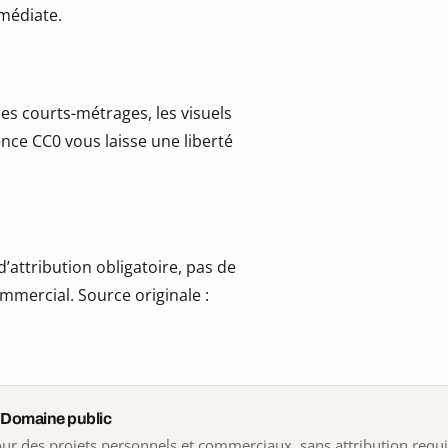
mmédiate.
les courts-métrages, les visuels
cence CC0 vous laisse une liberté
’attribution obligatoire, pas de
mmercial. Source originale :
 Domaine public
 pour des projets personnels et commerciaux, sans attribution requ