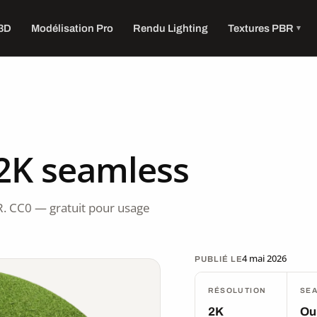
 3D
Modélisation Pro
Rendu Lighting
Textures PBR
2K seamless
. CC0 — gratuit pour usage
4 mai 2026
PUBLIÉ LE
RÉSOLUTION
SE
2K
Ou