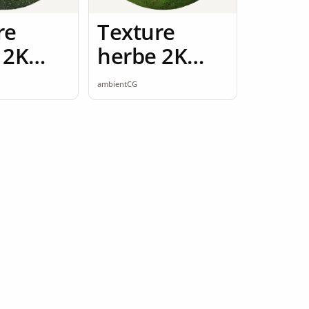
re
Texture
 2K
herbe 2K
ess
seamless
ambientCG