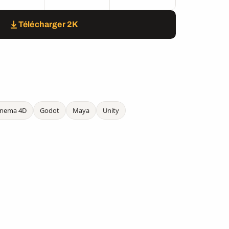
Télécharger 2K
inema 4D
Godot
Maya
Unity