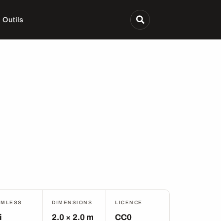
Outils
AMLESS
DIMENSIONS
LICENCE
i
2.0 × 2.0 m
CC0