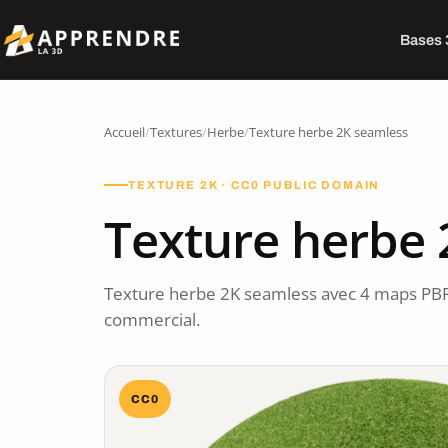
Bases
Accueil
/
Textures
/
Herbe
/
Texture herbe 2K seamless
TEXTURE 2K · CC0 PUBLIC DOMAIN
Texture herbe 
Texture herbe 2K seamless avec 4 maps PBR
commercial.
CC0