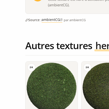
(ambientCG).
ambientCG
Source :
· par ambientCG
Autres textures
he
2K
2K