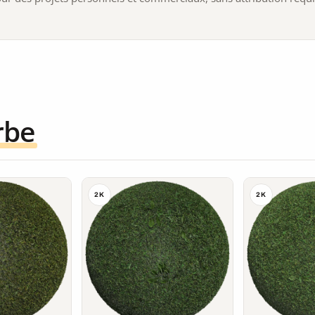
rbe
2K
2K