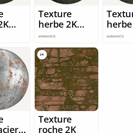
e
Texture
Textu
2K
herbe 2K
herbe
ss
seamless
seaml
ambientCG
ambientCG
2K
e
Texture
acier
roche 2K