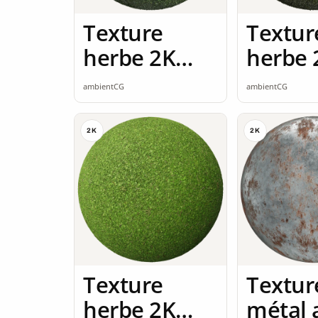
Texture
Textur
herbe 2K
herbe 
seamless
seamle
ambientCG
ambientCG
2K
2K
Texture
Textur
herbe 2K
métal 