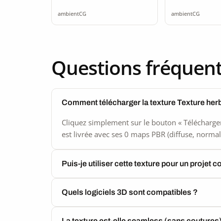
seamless
2K sea
ambientCG
ambientCG
Questions fréquen
Comment télécharger la texture Texture her
Cliquez simplement sur le bouton « Télécharger
est livrée avec ses 0 maps PBR (diffuse, normal,
Puis-je utiliser cette texture pour un projet 
Quels logiciels 3D sont compatibles ?
La texture est-elle seamless (sans coutures