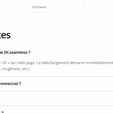
mless
Polyhaven
tes
be 2K seamless ?
 2K » sur cette page. Le téléchargement démarre immédiatement, s
 roughness, etc.).
commercial ?
) ?