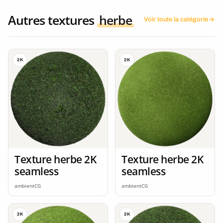
Autres textures
herbe
Voir toute la catégorie
2K
2K
Texture herbe 2K
Texture herbe 2K
seamless
seamless
ambientCG
ambientCG
2K
2K