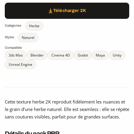
Télécharger 2K
Herbe
Catégories
Naturel
Styles
Compatible
3ds Max
Blender
Cinema 4D
Godot
Maya
Unity
Unreal Engine
Cette texture herbe 2K reproduit fidèlement les nuances et
le grain d’une herbe naturel. Elle est seamless : elle se répète
sans coutures visibles, parfait pour de grandes surfaces.
Détails du pack PBR