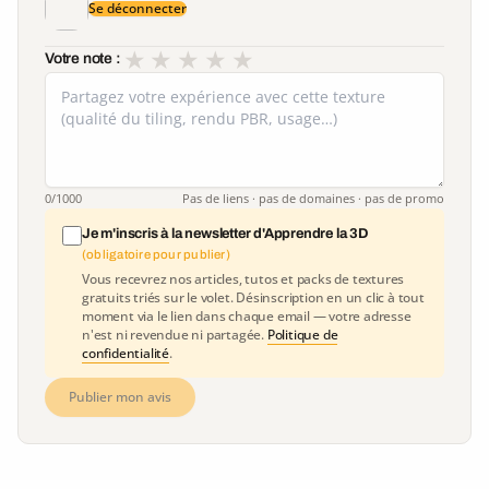
Se déconnecter
★
★
★
★
★
Votre note :
0
/1000
Pas de liens · pas de domaines · pas de promo
Je m'inscris à la newsletter d'Apprendre la 3D
(obligatoire pour publier)
Vous recevrez nos articles, tutos et packs de textures
gratuits triés sur le volet. Désinscription en un clic à tout
moment via le lien dans chaque email — votre adresse
n'est ni revendue ni partagée.
Politique de
confidentialité
.
Publier mon avis