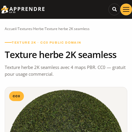
Accueil
/
Textures
/
Herbe
/
Texture herbe 2K seamless
TEXTURE 2K · CC0 PUBLIC DOMAIN
Texture herbe 2K seamless
Texture herbe 2K seamless avec 4 maps PBR. CC0 — gratuit
pour usage commercial.
CC0