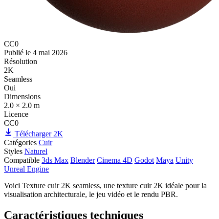
CC0
Publié le
4 mai 2026
Résolution
2K
Seamless
Oui
Dimensions
2.0 × 2.0 m
Licence
CC0
Télécharger 2K
Catégories
Cuir
Styles
Naturel
Compatible
3ds Max
Blender
Cinema 4D
Godot
Maya
Unity
Unreal Engine
Voici Texture cuir 2K seamless, une texture cuir 2K idéale pour la
visualisation architecturale, le jeu vidéo et le rendu PBR.
Caractéristiques techniques