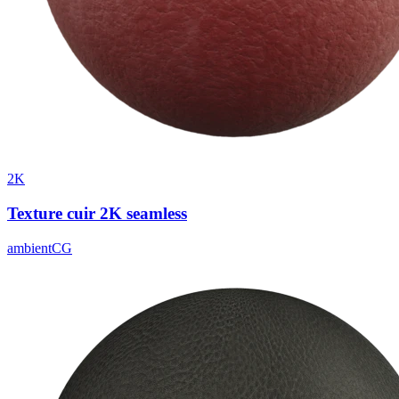
2K
Texture cuir 2K seamless
ambientCG