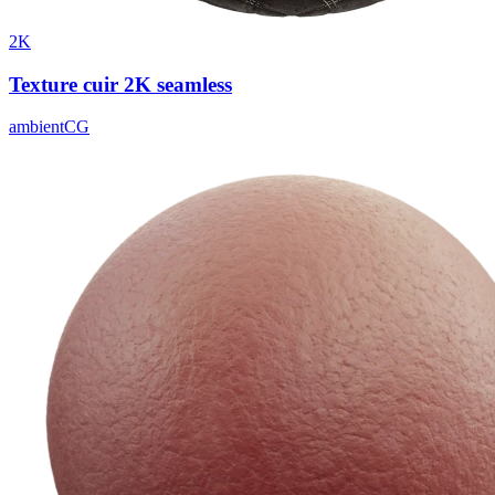
2K
Texture cuir 2K seamless
ambientCG