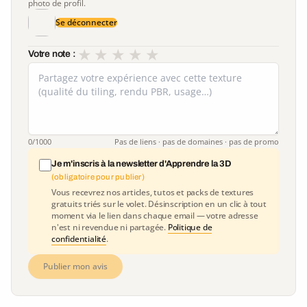
photo de profil.
Se déconnecter
★
★
★
★
★
Votre note :
0
/1000
Pas de liens · pas de domaines · pas de promo
Je m'inscris à la newsletter d'Apprendre la 3D
(obligatoire pour publier)
Vous recevrez nos articles, tutos et packs de textures
gratuits triés sur le volet. Désinscription en un clic à tout
moment via le lien dans chaque email — votre adresse
n'est ni revendue ni partagée.
Politique de
confidentialité
.
Publier mon avis