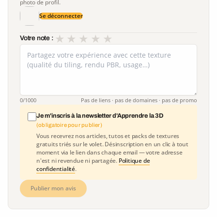
photo de profil.
Se déconnecter
★
★
★
★
★
Votre note :
0
/1000
Pas de liens · pas de domaines · pas de promo
Je m'inscris à la newsletter d'Apprendre la 3D
(obligatoire pour publier)
Vous recevrez nos articles, tutos et packs de textures
gratuits triés sur le volet. Désinscription en un clic à tout
moment via le lien dans chaque email — votre adresse
n'est ni revendue ni partagée.
Politique de
confidentialité
.
Publier mon avis