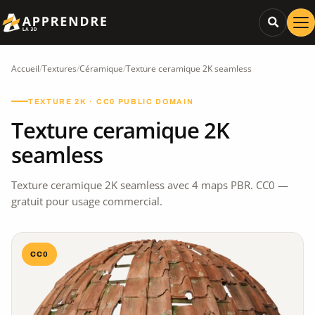
Accueil
/
Textures
/
Céramique
/
Texture ceramique 2K seamless
TEXTURE 2K · CC0 PUBLIC DOMAIN
Texture ceramique 2K
seamless
Texture ceramique 2K seamless avec 4 maps PBR. CC0 —
gratuit pour usage commercial.
CC0