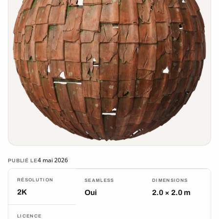
4 mai 2026
PUBLIÉ LE
RÉSOLUTION
SEAMLESS
DIMENSIONS
2K
Oui
2.0 × 2.0 m
LICENCE