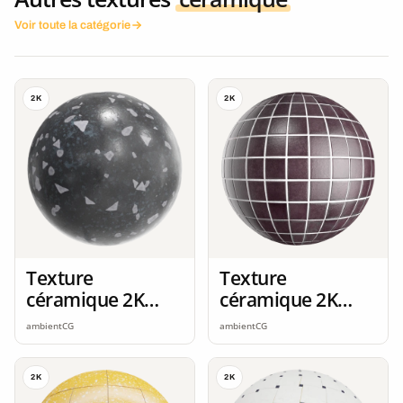
Voir toute la catégorie
2K
2K
Texture
Texture
céramique 2K
céramique 2K
seamless
seamless
ambientCG
ambientCG
2K
2K