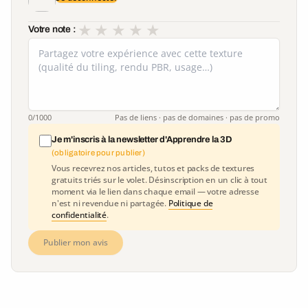
★
★
★
★
★
Votre note :
0
/1000
Pas de liens · pas de domaines · pas de promo
Je m'inscris à la newsletter d'Apprendre la 3D
(obligatoire pour publier)
Vous recevrez nos articles, tutos et packs de textures
gratuits triés sur le volet. Désinscription en un clic à tout
moment via le lien dans chaque email — votre adresse
n'est ni revendue ni partagée.
Politique de
confidentialité
.
Publier mon avis