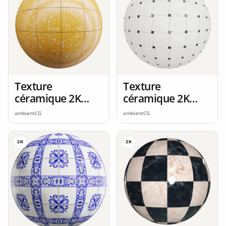
Texture
Texture
céramique 2K
céramique 2K
seamless
seamless
ambientCG
ambientCG
2K
2K