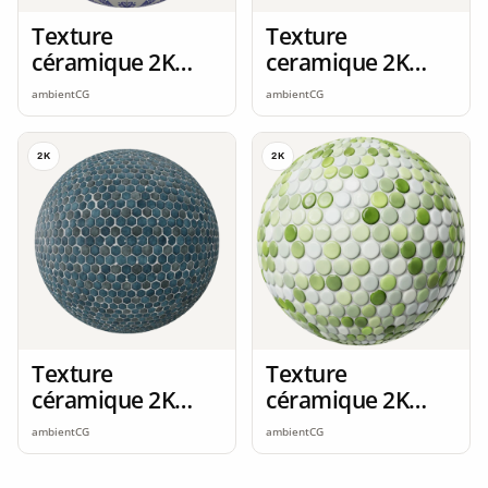
Texture
Texture
céramique 2K
ceramique 2K
seamless
seamless
ambientCG
ambientCG
2K
2K
Texture
Texture
céramique 2K
céramique 2K
seamless
seamless
ambientCG
ambientCG