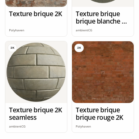
Texture brique 2K
Texture brique
brique blanche 2K
seamless
Polyhaven
ambientCG
2K
2K
Texture brique 2K
Texture brique
seamless
brique rouge 2K
ambientCG
Polyhaven