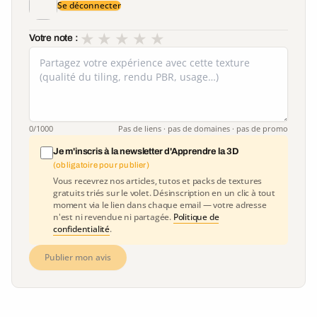
Se déconnecter
★
★
★
★
★
Votre note :
0
/1000
Pas de liens · pas de domaines · pas de promo
Je m'inscris à la newsletter d'Apprendre la 3D
(obligatoire pour publier)
Vous recevrez nos articles, tutos et packs de textures
gratuits triés sur le volet. Désinscription en un clic à tout
moment via le lien dans chaque email — votre adresse
n'est ni revendue ni partagée.
Politique de
confidentialité
.
Publier mon avis