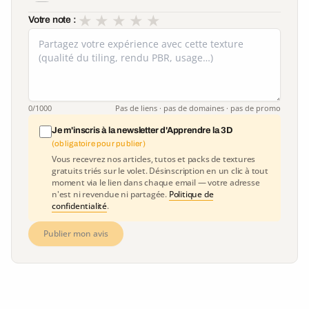
★
★
★
★
★
Votre note :
0
/1000
Pas de liens · pas de domaines · pas de promo
Je m'inscris à la newsletter d'Apprendre la 3D
(obligatoire pour publier)
Vous recevrez nos articles, tutos et packs de textures
gratuits triés sur le volet. Désinscription en un clic à tout
moment via le lien dans chaque email — votre adresse
n'est ni revendue ni partagée.
Politique de
confidentialité
.
Publier mon avis