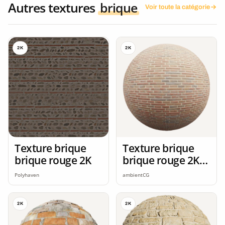
Autres textures
brique
Voir toute la catégorie
2K
2K
Texture brique
Texture brique
brique rouge 2K
brique rouge 2K
seamless
Polyhaven
ambientCG
2K
2K