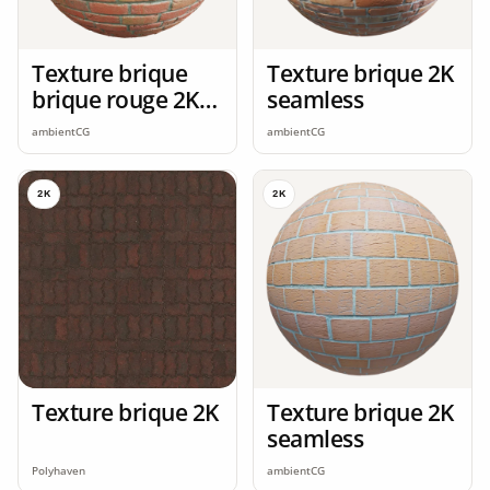
Texture brique
Texture brique 2K
brique rouge 2K
seamless
seamless
ambientCG
ambientCG
2K
2K
Texture brique 2K
Texture brique 2K
seamless
Polyhaven
ambientCG