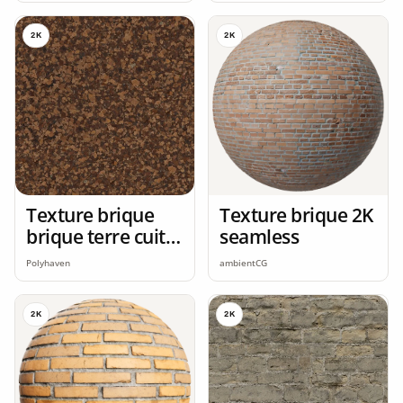
2K
2K
Texture brique
Texture brique 2K
brique terre cuite
seamless
2K
Polyhaven
ambientCG
2K
2K