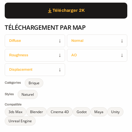
Télécharger 2K
TÉLÉCHARGEMENT PAR MAP
Diffuse
↓
Normal
↓
Roughness
↓
AO
↓
Displacement
↓
Brique
Catégories
Naturel
Styles
Compatible
3ds Max
Blender
Cinema 4D
Godot
Maya
Unity
Unreal Engine