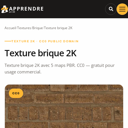
Accueil
/
Textures
/
Brique
/
Texture brique 2K
TEXTURE 2K · CC0 PUBLIC DOMAIN
Texture brique 2K
Texture brique 2K avec 5 maps PBR. CC0 — gratuit pour
usage commercial.
CC0