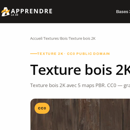
Bases
Accueil
/
Textures
/
Bois
/
Texture bois 2K
TEXTURE 2K · CC0 PUBLIC DOMAIN
Texture bois 2
Texture bois 2K avec 5 maps PBR. CC0 — gra
CC0