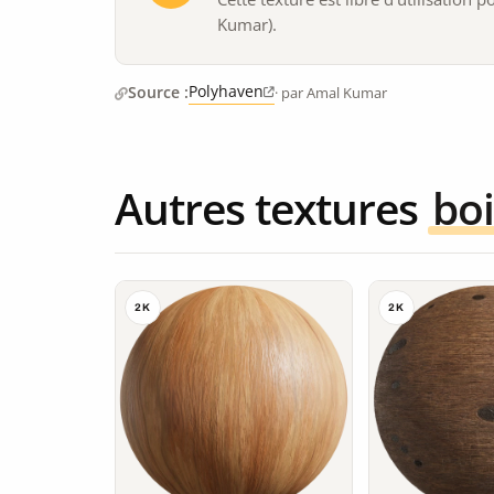
Kumar).
Polyhaven
Source :
· par Amal Kumar
Autres textures
boi
2K
2K