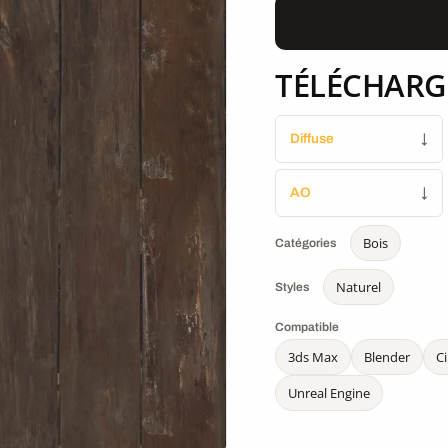
TÉLÉCHARG
Diffuse
↓
AO
↓
Bois
Catégories
Naturel
Styles
Compatible
3ds Max
Blender
C
Unreal Engine