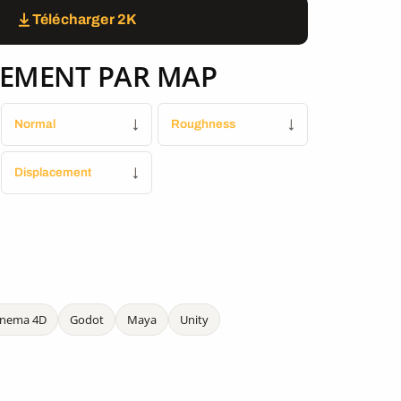
Télécharger 2K
EMENT PAR MAP
Normal
↓
Roughness
↓
Displacement
↓
inema 4D
Godot
Maya
Unity