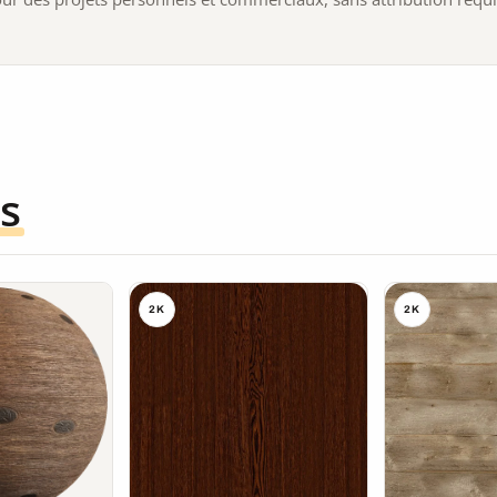
s
2K
2K