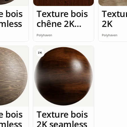
e bois
Texture bois
Textu
mless
chêne 2K
2K
seamless
Polyhaven
Polyhaven
2K
e bois
Texture bois
mless
2K seamless