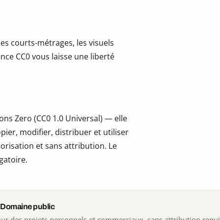
les courts-métrages, les visuels
cence CC0 vous laisse une liberté
ns Zero (CC0 1.0 Universal) — elle
er, modifier, distribuer et utiliser
risation et sans attribution. Le
gatoire.
 Domaine public
 pour des projets personnels et commerciaux, sans attribution requ