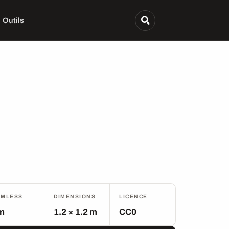
Outils
AMLESS
DIMENSIONS
LICENCE
n
1.2 × 1.2 m
CC0