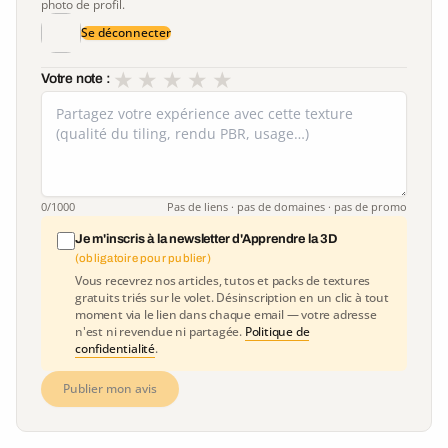
photo de profil.
Se déconnecter
★
★
★
★
★
Votre note :
0
/1000
Pas de liens · pas de domaines · pas de promo
Je m'inscris à la newsletter d'Apprendre la 3D
(obligatoire pour publier)
Vous recevrez nos articles, tutos et packs de textures
gratuits triés sur le volet. Désinscription en un clic à tout
moment via le lien dans chaque email — votre adresse
n'est ni revendue ni partagée.
Politique de
confidentialité
.
Publier mon avis