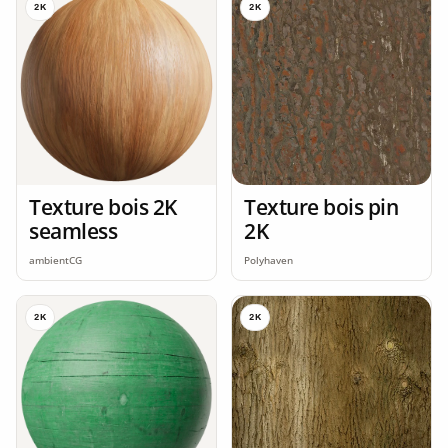
2K
2K
Texture bois 2K
Texture bois pin
seamless
2K
ambientCG
Polyhaven
2K
2K