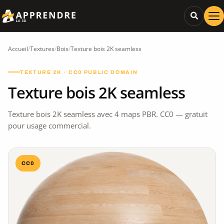
Accueil
/
Textures
/
Bois
/
Texture bois 2K seamless
TEXTURE 2K · CC0 PUBLIC DOMAIN
Texture bois 2K seamless
Texture bois 2K seamless avec 4 maps PBR. CC0 — gratuit
pour usage commercial.
CC0