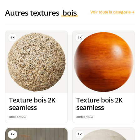
Autres textures
bois
Voir toute la catégorie
2K
2K
Texture bois 2K
Texture bois 2K
seamless
seamless
ambientCG
ambientCG
2K
2K