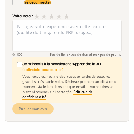
Se déconnecter
★
★
★
★
★
Votre note :
0
/1000
Pas de liens · pas de domaines · pas de promo
Je m'inscris à la newsletter d'Apprendre la 3D
(obligatoire pour publier)
Vous recevrez nos articles, tutos et packs de textures
gratuits triés sur le volet. Désinscription en un clic à tout
moment via le lien dans chaque email — votre adresse
n'est ni revendue ni partagée.
Politique de
confidentialité
.
Publier mon avis