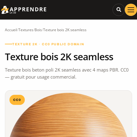
Accueil
/
Textures
/
Bois
/
Texture bois 2K seamless
TEXTURE 2K · CC0 PUBLIC DOMAIN
Texture bois 2K seamless
Texture bois beton poli 2K seamless avec 4 maps PBR. CC0
— gratuit pour usage commercial.
CC0