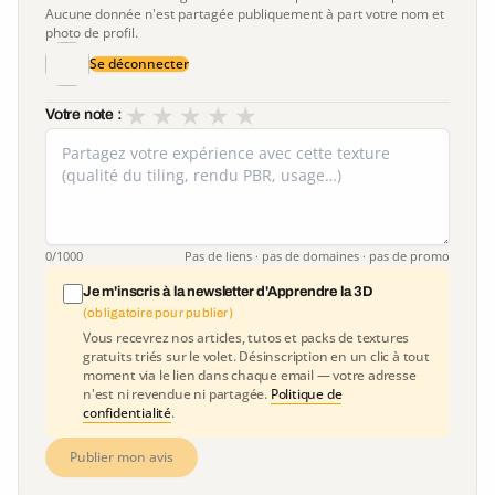
Aucune donnée n'est partagée publiquement à part votre nom et
photo de profil.
Se déconnecter
★
★
★
★
★
Votre note :
0
/1000
Pas de liens · pas de domaines · pas de promo
Je m'inscris à la newsletter d'Apprendre la 3D
(obligatoire pour publier)
Vous recevrez nos articles, tutos et packs de textures
gratuits triés sur le volet. Désinscription en un clic à tout
moment via le lien dans chaque email — votre adresse
n'est ni revendue ni partagée.
Politique de
confidentialité
.
Publier mon avis