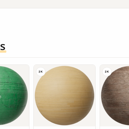
s
2K
2K