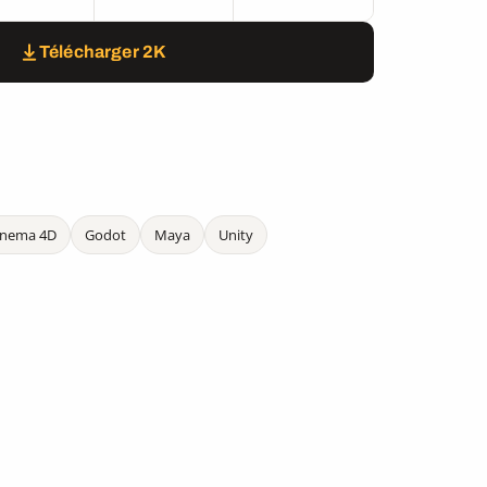
Télécharger 2K
inema 4D
Godot
Maya
Unity