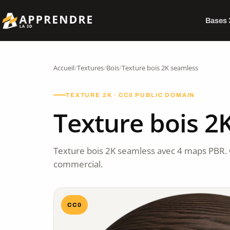
Bases
Accueil
/
Textures
/
Bois
/
Texture bois 2K seamless
TEXTURE 2K · CC0 PUBLIC DOMAIN
Texture bois 2
Texture bois 2K seamless avec 4 maps PBR.
commercial.
CC0