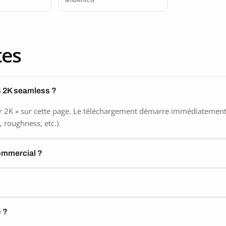
tes
s 2K seamless ?
 2K » sur cette page. Le téléchargement démarre immédiatement, s
 roughness, etc.).
commercial ?
) ?