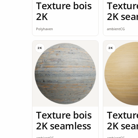
Texture bois
Textur
2K
2K sea
Polyhaven
ambientCG
2K
2K
Texture bois
Textur
2K seamless
2K sea
ambientCG
ambientCG