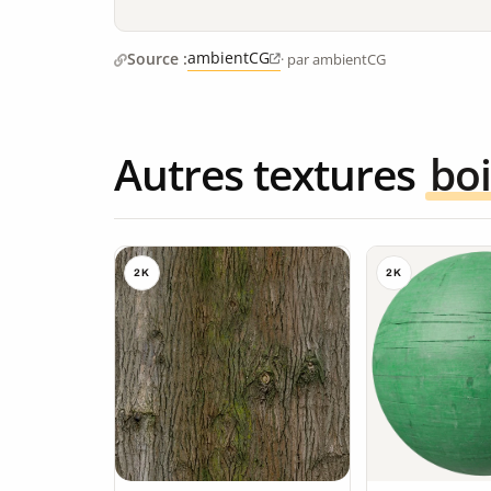
ambientCG
Source :
· par ambientCG
Autres textures
boi
2K
2K