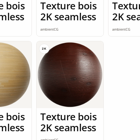
e bois
Texture bois
Textu
mless
2K seamless
2K se
ambientCG
ambientCG
2K
e bois
Texture bois
mless
2K seamless
ambientCG