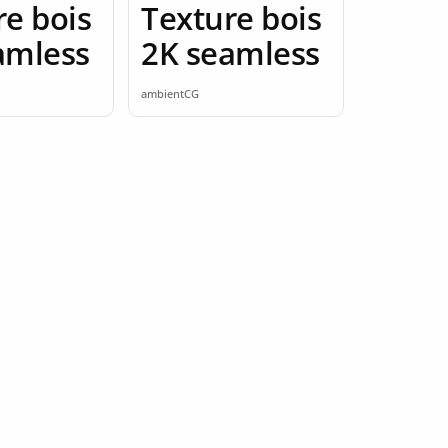
re bois
Texture bois
amless
2K seamless
ambientCG