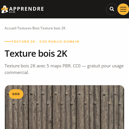
Accueil
/
Textures
/
Bois
/
Texture bois 2K
TEXTURE 2K · CC0 PUBLIC DOMAIN
Texture bois 2K
Texture bois 2K avec 5 maps PBR. CC0 — gratuit pour usage
commercial.
CC0