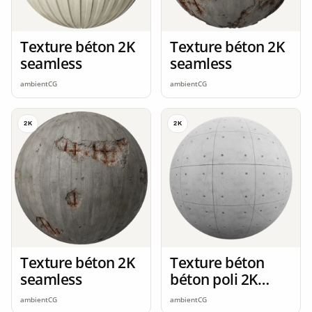
Texture béton 2K
Texture béton 2K
seamless
seamless
ambientCG
ambientCG
2K
2K
Texture béton 2K
Texture béton
seamless
béton poli 2K
seamless
ambientCG
ambientCG