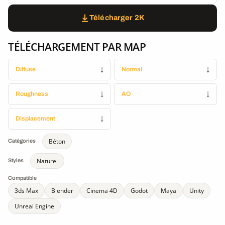
Télécharger 2K
TÉLÉCHARGEMENT PAR MAP
Diffuse
↓
Normal
↓
Roughness
↓
AO
↓
Displacement
↓
Béton
Catégories
Naturel
Styles
Compatible
3ds Max
Blender
Cinema 4D
Godot
Maya
Unity
Unreal Engine