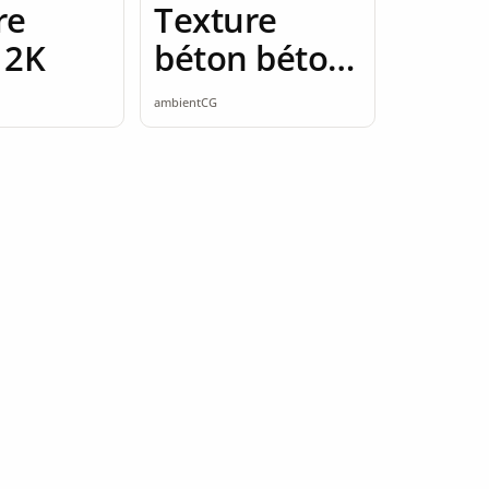
re
Texture
 2K
béton béton
poli 2K
ambientCG
seamless