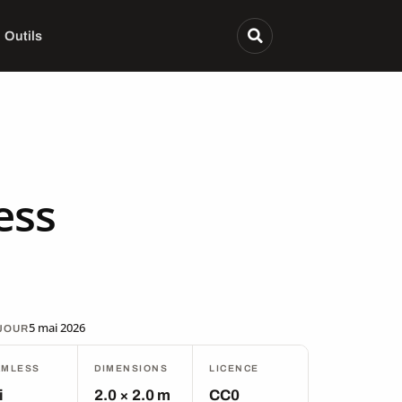
Outils
ess
5 mai 2026
 JOUR
AMLESS
DIMENSIONS
LICENCE
i
2.0 × 2.0 m
CC0