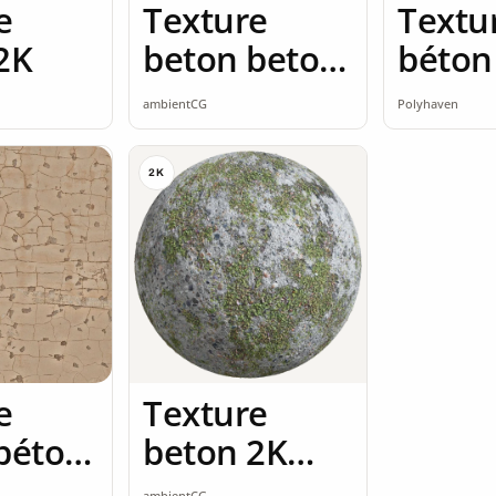
e
Texture
Textu
2K
beton beton
béton
poli 2K
ambientCG
Polyhaven
seamless
2K
e
Texture
béton
beton 2K
K
seamless
ambientCG