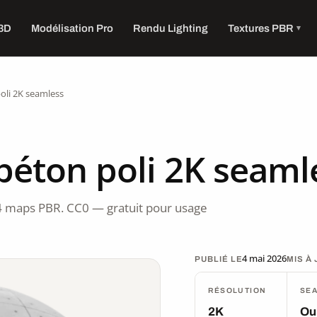
 3D
Modélisation Pro
Rendu Lighting
Textures PBR
oli 2K seamless
béton poli 2K seaml
4 maps PBR. CC0 — gratuit pour usage
4 mai 2026
PUBLIÉ LE
MIS À
RÉSOLUTION
SE
2K
Ou