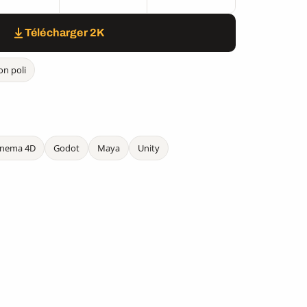
Télécharger 2K
on poli
inema 4D
Godot
Maya
Unity