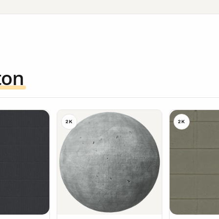
ton
2K
2K