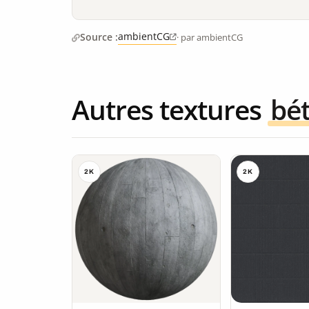
ambientCG
Source :
· par ambientCG
Autres textures
bé
2K
2K