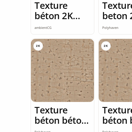
Texture
Textur
béton 2K
beton 
seamless
ambientCG
Polyhaven
2K
2K
Texture
Textur
béton béton
béton 
brut 2K
brut 2
Polyhaven
Polyhaven