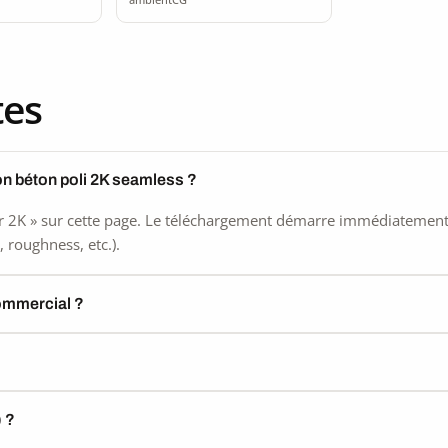
tes
on béton poli 2K seamless ?
 2K » sur cette page. Le téléchargement démarre immédiatement, s
 roughness, etc.).
commercial ?
) ?