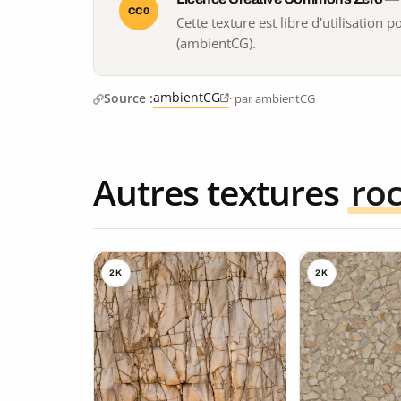
CC0
Cette texture est libre d'utilisation
(ambientCG).
ambientCG
Source :
· par ambientCG
Autres textures
ro
2K
2K