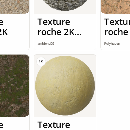
e
Texture
Textu
2K
roche 2K
roche
seamless
ambientCG
Polyhaven
2K
e
Texture