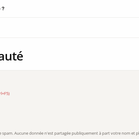
) ?
auté
rl+F5)
r le spam. Aucune donnée n'est partagée publiquement à part votre nom et ph