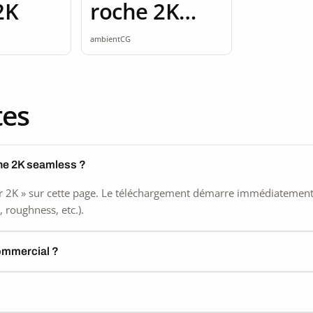
2K
roche 2K
seamless
ambientCG
tes
he 2K seamless ?
 2K » sur cette page. Le téléchargement démarre immédiatement, s
 roughness, etc.).
commercial ?