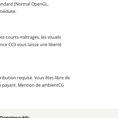
tandard (Normal OpenGL,
mmédiate.
les courts-métrages, les visuels
cence CC0 vous laisse une liberté
ribution requise. Vous êtes libre de
t ou payant. Mention de ambientCG
 Domaine public