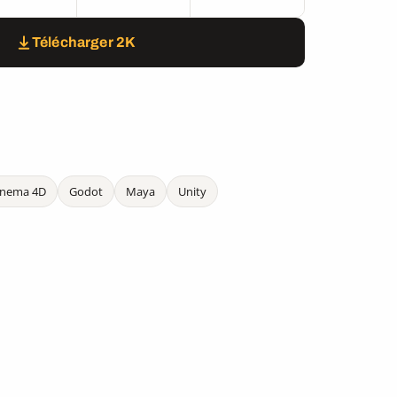
Télécharger 2K
inema 4D
Godot
Maya
Unity