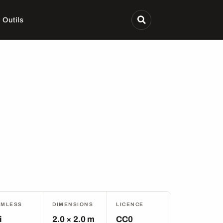
Outils
AMLESS
DIMENSIONS
LICENCE
i
2.0 × 2.0 m
CC0