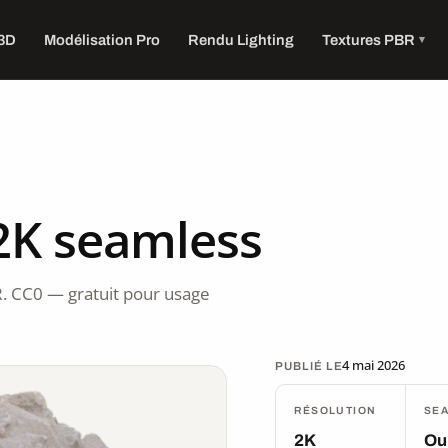
 3D
Modélisation Pro
Rendu Lighting
Textures PBR
2K seamless
. CC0 — gratuit pour usage
4 mai 2026
PUBLIÉ LE
RÉSOLUTION
SE
2K
Ou