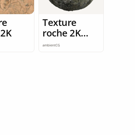
re
Texture
 2K
roche 2K
seamless
ambientCG