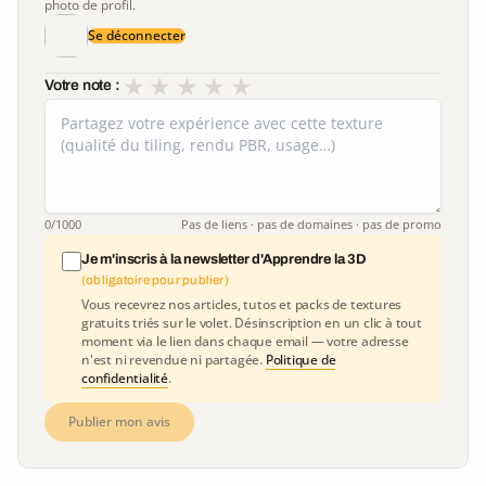
photo de profil.
Se déconnecter
★
★
★
★
★
Votre note :
0
/1000
Pas de liens · pas de domaines · pas de promo
Je m'inscris à la newsletter d'Apprendre la 3D
(obligatoire pour publier)
Vous recevrez nos articles, tutos et packs de textures
gratuits triés sur le volet. Désinscription en un clic à tout
moment via le lien dans chaque email — votre adresse
n'est ni revendue ni partagée.
Politique de
confidentialité
.
Publier mon avis