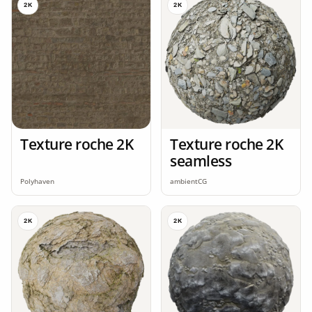
2K
2K
Texture roche 2K
Texture roche 2K
seamless
Polyhaven
ambientCG
2K
2K