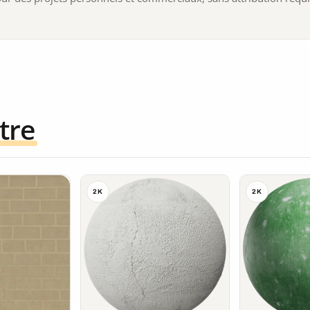
tre
2K
2K