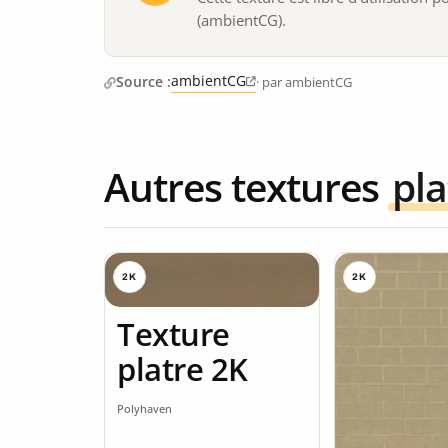
(ambientCG).
ambientCG
Source :
· par ambientCG
Autres textures
pla
2K
2K
Texture
platre 2K
Polyhaven