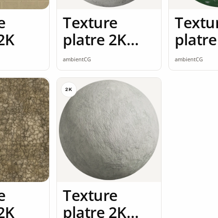
e
Texture
Textu
 2K
platre 2K
platre
seamless
seaml
ambientCG
ambientCG
2K
e
Texture
 2K
platre 2K