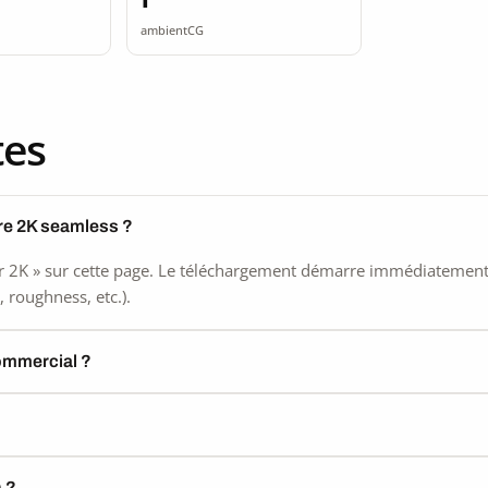
seamless
ambientCG
tes
tre 2K seamless ?
 2K » sur cette page. Le téléchargement démarre immédiatement, s
 roughness, etc.).
commercial ?
) ?