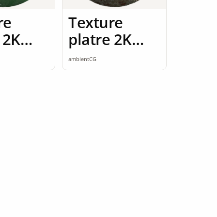
re
Texture
 2K
platre 2K
ess
seamless
ambientCG