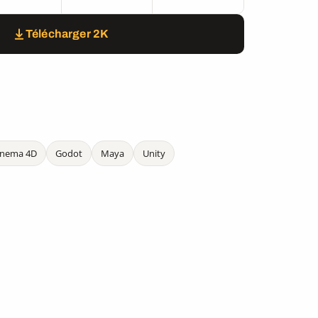
Télécharger 2K
inema 4D
Godot
Maya
Unity