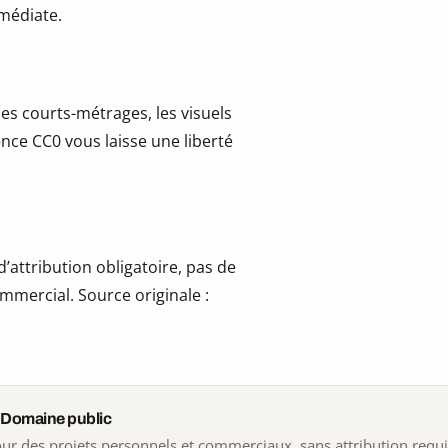
mmédiate.
les courts-métrages, les visuels
cence CC0 vous laisse une liberté
’attribution obligatoire, pas de
mmercial. Source originale :
 Domaine public
 pour des projets personnels et commerciaux, sans attribution requ