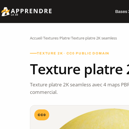
Bases
Accueil
/
Textures
/
Platre
/
Texture platre 2K seamless
TEXTURE 2K · CC0 PUBLIC DOMAIN
Texture platre
Texture platre 2K seamless avec 4 maps PBR
commercial.
CC0