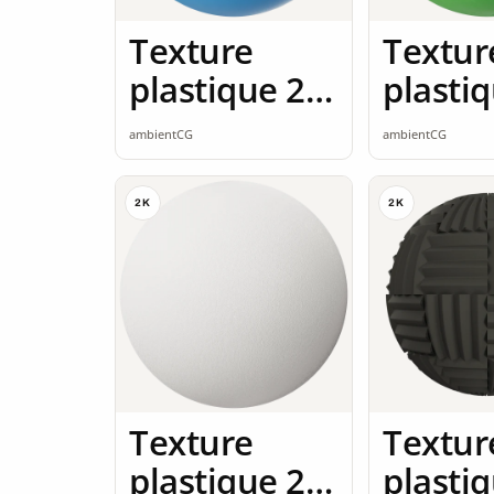
Texture
Textur
plastique 2K
plasti
seamless
seamle
ambientCG
ambientCG
2K
2K
Texture
Textur
plastique 2K
plasti