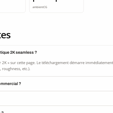
ss
seamless
ambientCG
tes
stique 2K seamless ?
 2K » sur cette page. Le téléchargement démarre immédiatement, s
 roughness, etc.).
commercial ?
) ?