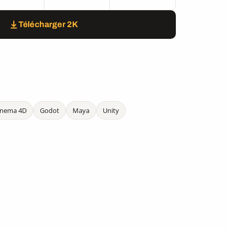
Télécharger 2K
inema 4D
Godot
Maya
Unity