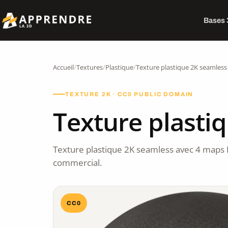
Bases
Accueil
/
Textures
/
Plastique
/
Texture plastique 2K seamless
TEXTURE 2K · CC0 PUBLIC DOMAIN
Texture plasti
Texture plastique 2K seamless avec 4 maps 
commercial.
CC0