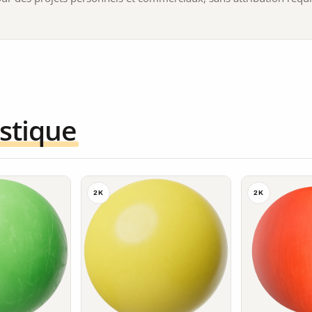
stique
2K
2K