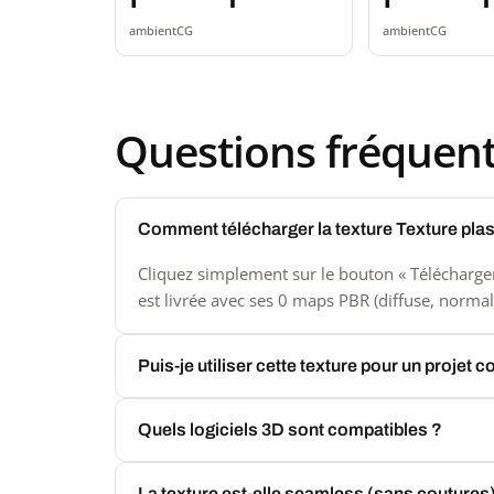
seamless
seamle
ambientCG
ambientCG
Questions fréquen
Comment télécharger la texture Texture pla
Cliquez simplement sur le bouton « Télécharger
est livrée avec ses 0 maps PBR (diffuse, normal,
Puis-je utiliser cette texture pour un projet 
Quels logiciels 3D sont compatibles ?
La texture est-elle seamless (sans coutures