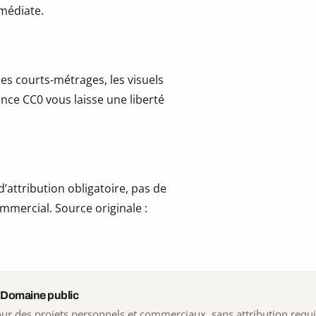
mmédiate.
les courts-métrages, les visuels
cence CC0 vous laisse une liberté
’attribution obligatoire, pas de
mmercial. Source originale :
 Domaine public
 pour des projets personnels et commerciaux, sans attribution requ