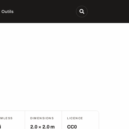
Outils
AMLESS
DIMENSIONS
LICENCE
i
2.0 × 2.0 m
CC0