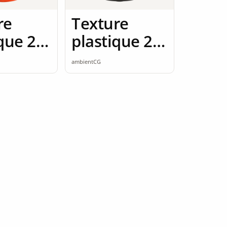
re
Texture
ique 2K
plastique 2K
ess
seamless
ambientCG