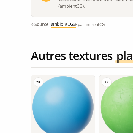
(ambientCG).
ambientCG
Source :
· par ambientCG
Autres textures
pla
2K
2K