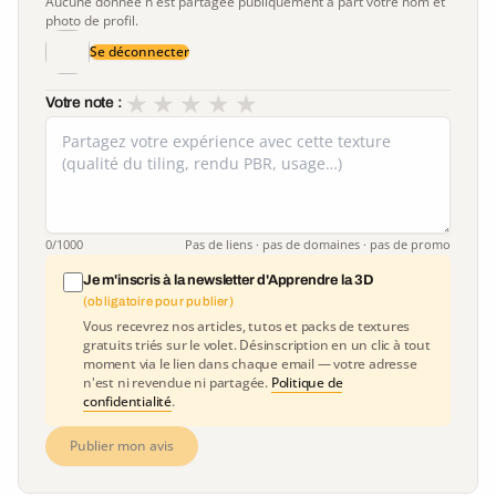
Aucune donnée n'est partagée publiquement à part votre nom et
photo de profil.
Se déconnecter
★
★
★
★
★
Votre note :
0
/1000
Pas de liens · pas de domaines · pas de promo
Je m'inscris à la newsletter d'Apprendre la 3D
(obligatoire pour publier)
Vous recevrez nos articles, tutos et packs de textures
gratuits triés sur le volet. Désinscription en un clic à tout
moment via le lien dans chaque email — votre adresse
n'est ni revendue ni partagée.
Politique de
confidentialité
.
Publier mon avis