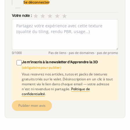
Se déconnecter
★
★
★
★
★
Votre note :
0
/1000
Pas de liens · pas de domaines · pas de promo
Je m'inscris à la newsletter d'Apprendre la 3D
(obligatoire pour publier)
Vous recevrez nos articles, tutos et packs de textures
gratuits triés sur le volet. Désinscription en un clic à tout
moment via le lien dans chaque email — votre adresse
n'est ni revendue ni partagée.
Politique de
confidentialité
.
Publier mon avis