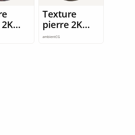
re
Texture
 2K
pierre 2K
ess
seamless
ambientCG