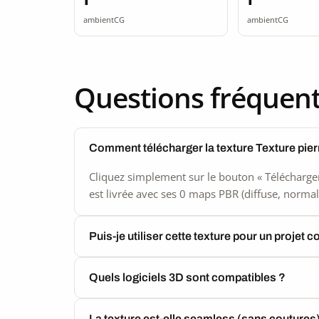
seamless
seamle
ambientCG
ambientCG
Questions fréquen
Comment télécharger la texture Texture pie
Cliquez simplement sur le bouton « Télécharger
est livrée avec ses 0 maps PBR (diffuse, normal,
Puis-je utiliser cette texture pour un projet 
Quels logiciels 3D sont compatibles ?
La texture est-elle seamless (sans coutures