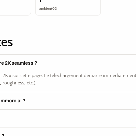
ss
seamless
ambientCG
tes
rre 2K seamless ?
 2K » sur cette page. Le téléchargement démarre immédiatement, s
 roughness, etc.).
commercial ?
) ?