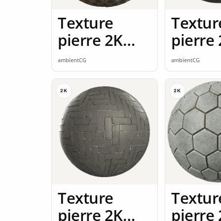
Texture
Textur
pierre 2K
pierre
seamless
seamle
ambientCG
ambientCG
2K
2K
Texture
Textur
pierre 2K
pierre