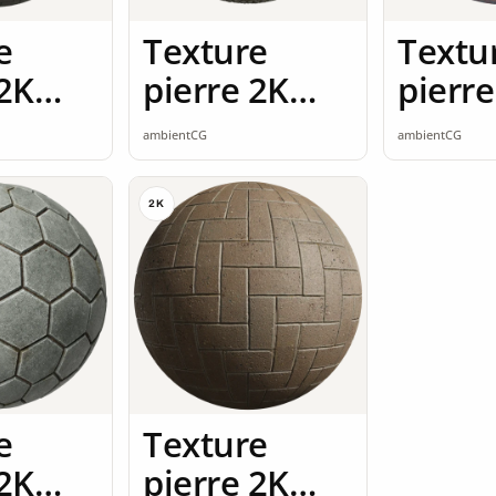
e
Texture
Textu
 2K
pierre 2K
pierre
ss
seamless
seaml
ambientCG
ambientCG
2K
e
Texture
 2K
pierre 2K