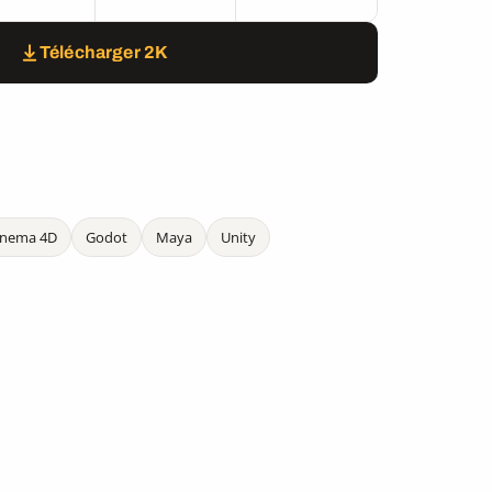
Télécharger 2K
inema 4D
Godot
Maya
Unity