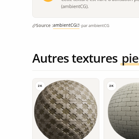
(ambientCG).
ambientCG
Source :
· par ambientCG
Autres textures
pie
2K
2K