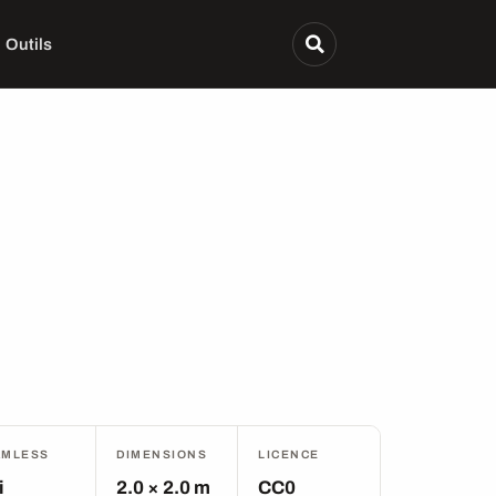
Outils
AMLESS
DIMENSIONS
LICENCE
i
2.0 × 2.0 m
CC0