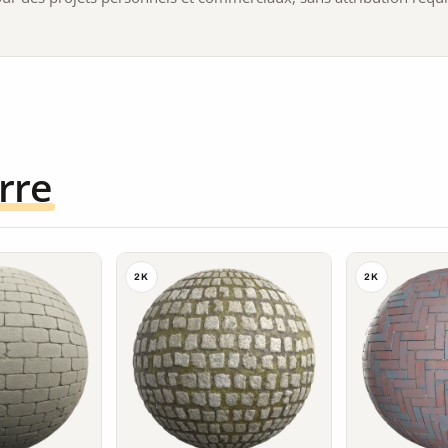
rre
2K
2K