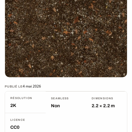
4 mai 2026
PUBLIÉ LE
RÉSOLUTION
SEAMLESS
DIMENSIONS
2K
Non
2.2 × 2.2 m
LICENCE
CC0