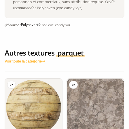
personnels et commerciaux, sans attribution requise.
Crédit
recommandé :
Polyhaven (eye-candy.xyz).
Polyhaven
Source :
· par eye-candy.xyz
Autres textures
parquet
Voir toute la catégorie
2K
2K