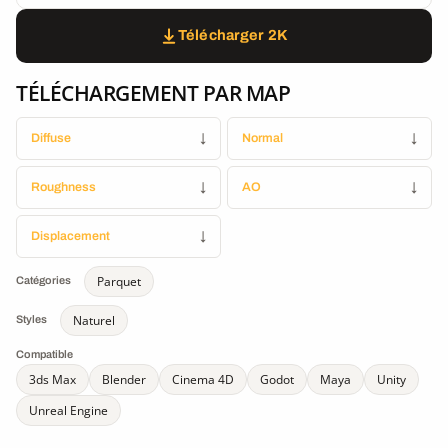
Télécharger 2K
TÉLÉCHARGEMENT PAR MAP
Diffuse
↓
Normal
↓
Roughness
↓
AO
↓
Displacement
↓
Parquet
Catégories
Naturel
Styles
Compatible
3ds Max
Blender
Cinema 4D
Godot
Maya
Unity
Unreal Engine