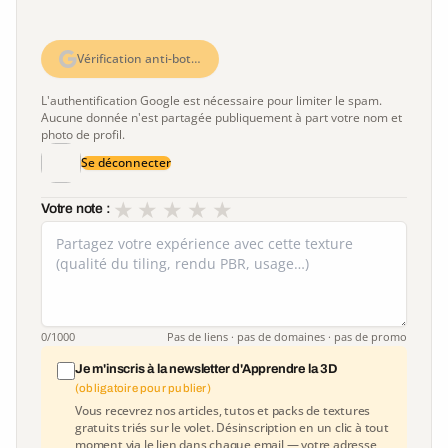
Vérification anti-bot…
L'authentification Google est nécessaire pour limiter le spam.
Aucune donnée n'est partagée publiquement à part votre nom et
photo de profil.
Se déconnecter
★
★
★
★
★
Votre note :
0
/1000
Pas de liens · pas de domaines · pas de promo
Je m'inscris à la newsletter d'Apprendre la 3D
(obligatoire pour publier)
Vous recevrez nos articles, tutos et packs de textures
gratuits triés sur le volet. Désinscription en un clic à tout
moment via le lien dans chaque email — votre adresse