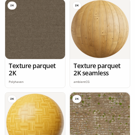
2K
2K
Texture parquet
Texture parquet
2K
2K seamless
Polyhaven
ambientCG
2K
2K