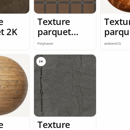
e
Texture
Textu
t 2K
parquet
parqu
granit 2K
seaml
Polyhaven
ambientCG
2K
e
Texture