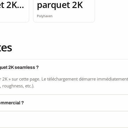
t 2K
parquet 2K
ss
Polyhaven
tes
quet 2K seamless ?
 2K » sur cette page. Le téléchargement démarre immédiatement, s
 roughness, etc.).
commercial ?