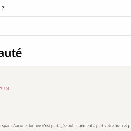
) ?
auté
rl+F5)
r le spam. Aucune donnée n'est partagée publiquement à part votre nom et ph