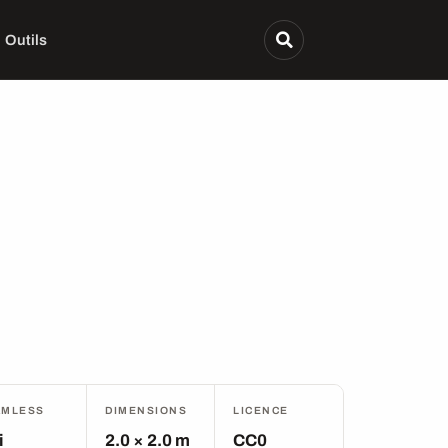
Outils
AMLESS
DIMENSIONS
LICENCE
i
2.0 × 2.0 m
CC0