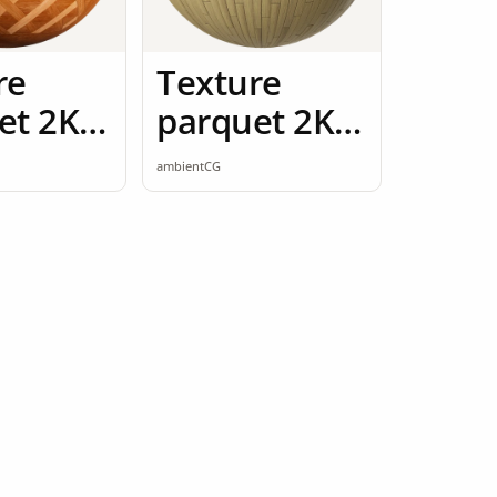
re
Texture
et 2K
parquet 2K
ess
seamless
ambientCG