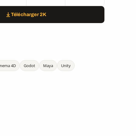
Télécharger 2K
inema 4D
Godot
Maya
Unity