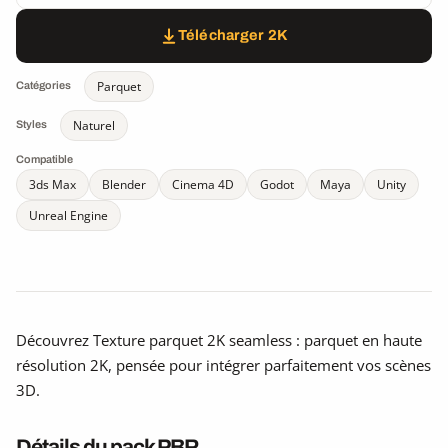
Télécharger 2K
Parquet
Catégories
Naturel
Styles
Compatible
3ds Max
Blender
Cinema 4D
Godot
Maya
Unity
Unreal Engine
Découvrez Texture parquet 2K seamless : parquet en haute
résolution 2K, pensée pour intégrer parfaitement vos scènes
3D.
Détails du pack PBR